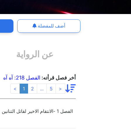
أضف للمفضلة
عن الرواية
أخر فصل قرأته:
الفصل 218: آه آه
<
1
2
...
5
>
الفصل 1 -الانتقام الاخير لقاتل التنانين