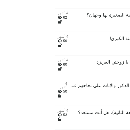
4 أشهر
62
4 أشهر
59
4 أشهر
60
4
الفصل 22: تهانينا للضيوف من الذكور والإناث على نجاحهم في الإمساك بأيدي بعضهم البعض.
أشهر
50
4 أشهر
53