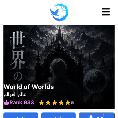
World of Worlds
عالم العوالم
Rank 933
5
أضف
أقرء
أقرء