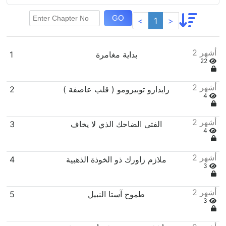
GO
<
1
>
2 أشهر
بداية مغامرة
1
22
2 أشهر
رايدارو توبيرومو ( قلب عاصفة )
2
4
2 أشهر
الفتى الضاحك الذي لا يخاف
3
4
2 أشهر
ملازم زاورك ذو الخوذة الذهبية
4
3
2 أشهر
طموح آستا النبيل
5
3