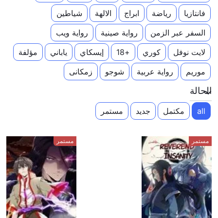
فانتازيا
رياضة
ابراج
الالهة
شياطين
السفر عبر الزمن
رواية صينية
رواية ويب
لايت نوفل
كوري
+18
إيسكاي
ياباني
مؤلفة
موريم
رواية عربية
شوجو
زمكانى
الحالة
all
مكتمل
جديد
مستمر
مستمر
مستمر