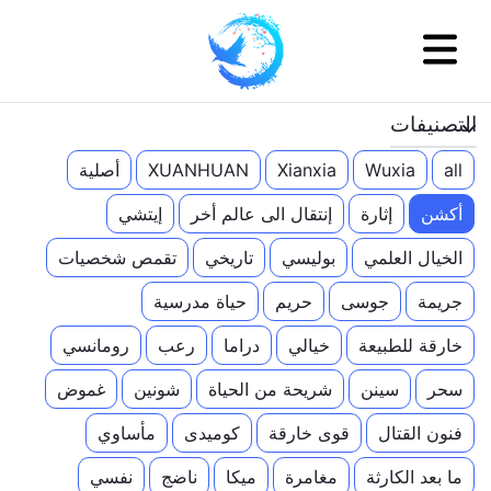
التصنيفات
all
Wuxia
Xianxia
XUANHUAN
أصلية
أكشن
إثارة
إنتقال الى عالم أخر
إيتشي
الخيال العلمي
بوليسي
تاريخي
تقمص شخصيات
جريمة
جوسى
حريم
حياة مدرسية
خارقة للطبيعة
خيالي
دراما
رعب
رومانسي
سحر
سينن
شريحة من الحياة
شونين
غموض
فنون القتال
قوى خارقة
كوميدى
مأساوي
ما بعد الكارثة
مغامرة
ميكا
ناضج
نفسي