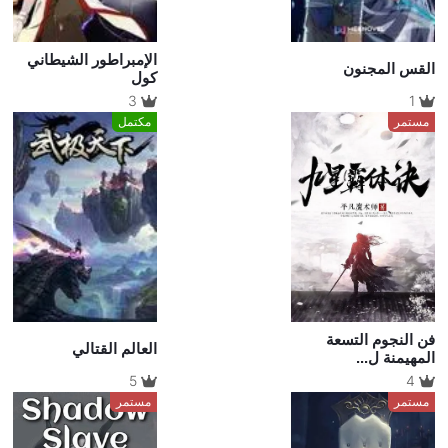
الإمبراطور الشيطاني
القس المجنون
كول
3
1
مستمر
مكتمل
فن النجوم التسعة
العالم القتالي
المهيمنة ل...
5
4
مستمر
مستمر