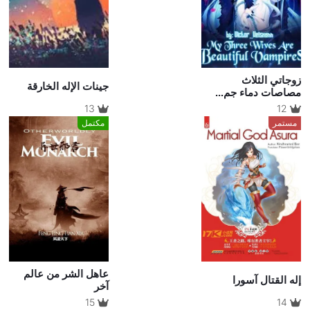
زوجاتي الثلاث
جينات الإله الخارقة
مصاصات دماء جم...
13
12
مستمر
مكتمل
عاهل الشر من عالم
إله القتال آسورا
آخر
15
14