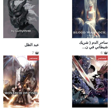
ساحر الدم ( شريك
عبد الظل
شيطاني في ن...
7
6
مستمر
مستمر