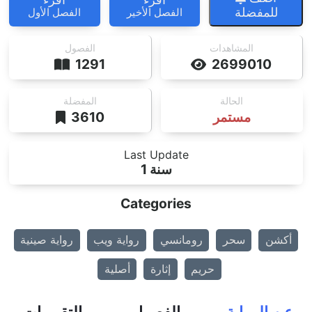
للمفضلة
الفصل الأخير
الفصل الأول
المشاهدات
الفصول
1291
2699010
الحالة
المفضلة
مستمر
3610
Last Update
1 سنة
Categories
أكشن
سحر
رومانسي
رواية ويب
رواية صينية
حريم
إثارة
أصلية
عن الرواية
الفصول
التقييمات