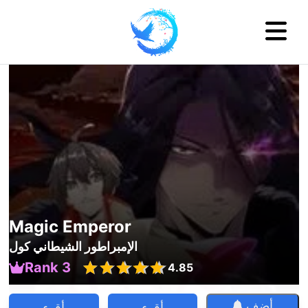
Magic Emperor
الإمبراطور الشيطاني كول
Rank 3
4.85
أضف
أقرء
أقرء