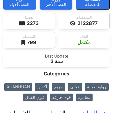
للمفضلة
الفصل الأخير
الفصل الأول
المشاهدات
الفصول
2273
2122877
الحالة
المفضلة
مكتمل
799
Last Update
3 سنة
Categories
رواية صينية
خيالي
حريم
أكشن
XUANHUAN
مغامرة
قوى خارقة
فنون القتال
عن الرواية
الفصول
التقييمات