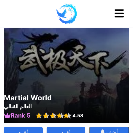
Martial World
العالم القتالي
Rank 5
4.58
أضف
أقرء
أقرء