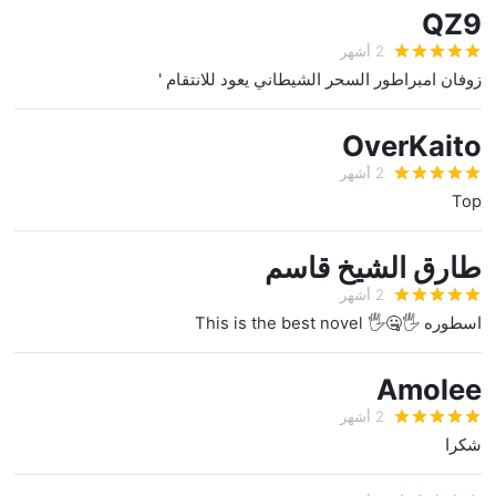
QZ9
2 أشهر
زوفان امبراطور السحر الشيطاني يعود للانتقام '
OverKaito
2 أشهر
Top
طارق الشيخ قاسم
2 أشهر
اسطوره 🖐️🤐🖐️ This is the best novel
Amolee
2 أشهر
شكرا