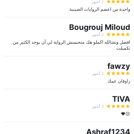
2 أشهر
واحدة من اعضم الروايات الصينبة
Bougrouj Miloud
3 أشهر
افضل ونشالله اكملو هك متحبسش الرواية لي أن يوجد الكثير من
تكميلت
fawzy
3 أشهر
زاوفان عمك
TIVA
3 أشهر
😔♥
Ashraf1234