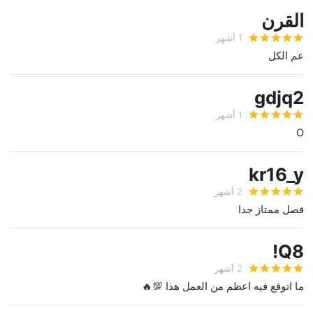
القرن
1 أشهر
عم الكل
gdjq2
1 أشهر
O
kr16_y
2 أشهر
فصل ممتاز جدا
Q8!
2 أشهر
ما اتوقع فيه اعظم من العمل هذا 💯🔥