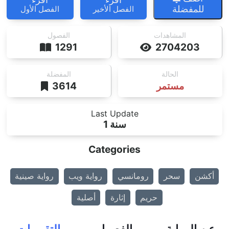
للمفضلة
الفصل الأخير
الفصل الأول
المشاهدات
الفصول
1291
2704203
الحالة
المفضلة
مستمر
3614
Last Update
1 سنة
Categories
أكشن
سحر
رومانسي
رواية ويب
رواية صينية
حريم
إثارة
أصلية
عن الرواية
الفصول
التقييمات