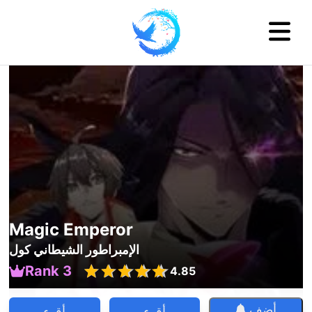
Magic Emperor
الإمبراطور الشيطاني كول
Rank 3
4.85
أضف
أقرء
أقرء