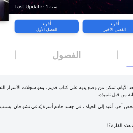
1 سنة
Last Update
أقرء
أقرء
الفصل الأخير
الفصل الأول
الفصول
 الأيام، تمكن من وضع يديه على كتاب قديم ، وهو سجلات الأسرار التسعة
ة من قبل تلميذه.
 آخر. أعيد إلى الحياة ، في جسد خادم أسرة يُدعى تشو فان. بسبب ن
 هذه القارة؟!