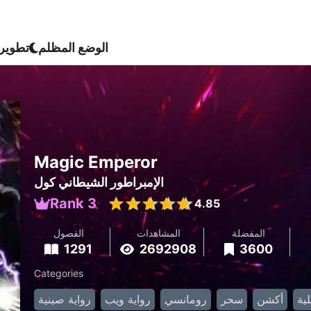
الوضع المظلم
تطوير
Magic Emperor
الإمبراطور الشيطاني كول
Rank 3
4.85
المفضلة
المشاهدات
الفصول
1291
2692908
3600
Categories
ية
أكشن
سحر
رومانسي
رواية ويب
رواية صينية