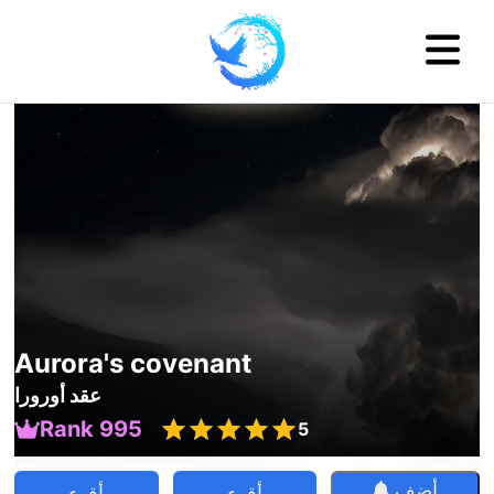
Aurora's covenant
عقد أورورا
Rank 995
5
أضف
أقرء
أقرء