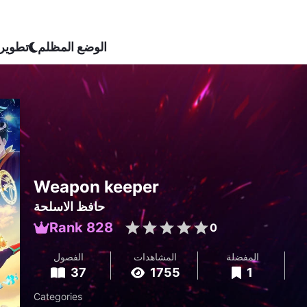
الوضع المظلم
تطوير
Weapon keeper
حافظ الاسلحة
Rank 828
0
المفضلة
المشاهدات
الفصول
37
1755
1
Categories