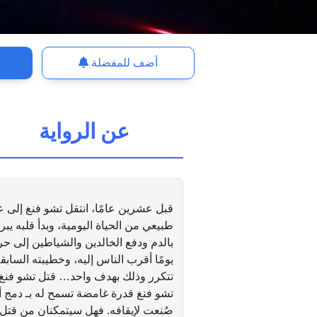
أضف للمفضلة
عن الرواية
قبل عشرين عامًا، انتقل تشو فنغ إلى 
طبيعي من الحياة اليومية، وبدأ قلبه ي
بالدم ودفع الخالدين والشياطين إلى 
يومًا أقرب الناس إليه، وخطيبته الساب
تتكرر وذلك بهدف واحد… قتل تشو فنغ قب
تشو فنغ قدرة غامضة تسمح له بـ دمج 
صُنعت لإيقافه. فهل سيتمكنان من قتل 