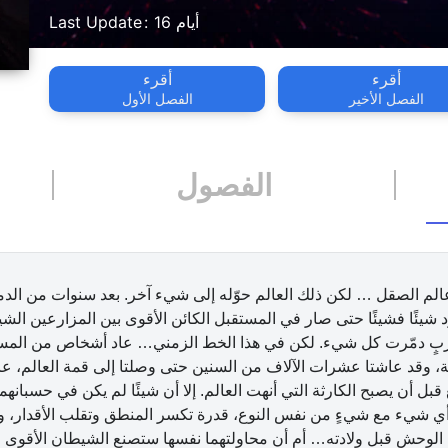
16 أيام
Last Update
أقرء
أقرء
الفصل الأخير
الفصل الأول
الفصول
عالم الصقل … لكن ذلك العالم حوّله إلى شيء آخر. بعد سنوات من الدم
برد شيئًا فشيئًا حتى صار في المستقبل الكائن الأقوى بين المزارعين ا
حربٍ دمّرت كل شيء. لكن في هذا الخط الزمني… عاد أشخاص من المستق
قة، وقد عاشتا عشرات الآلاف من السنين حتى وصلتا إلى قمة العالم، عاد
ل أن يصبح الكارثة التي أنهت العالم. إلا أن شيئًا لم يكن في حسبانه
أي شيء مع شيءٍ من نفس النوع، قدرة تكسر المنطق وتقلب الأقدار، و
الوحش قبل ولادته… أم أن محاولتهما نفسها ستصنع الشيطان الأقوى ف