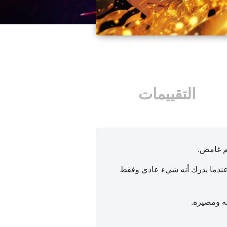
التقييمات
لم غامض.
م عندما يدرك أنه شيء عادي وفقط
سه ومصيره.