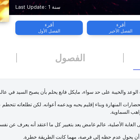
1 سنة
Last Update
أقرء
أقرء
الفصل الأخير
الفصل الأول
الفصول
لوعد والخيبة على حد سواء، مايكل فانغ يحلم بأن يصبح السيد في عا
حضارات المنهارة وبناء إقليم يحبه ويدعمه أعوانه. لكن تطلعاته تتحط
هب السماوية.
لى الغابة الأصلية، عالم غامض يعد بتغيير كل ما اعتقد أنه يعرف عن نف
ل أن يحول عدم حظه إلى فرصة، مهما كانت الطريقة خطرة.