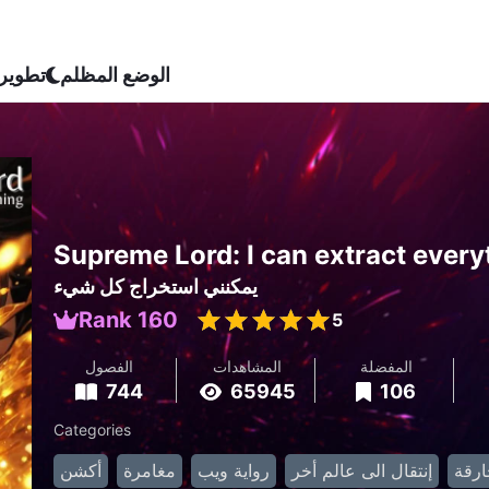
الوضع المظلم
تطوير
Supreme Lord: I can extract every
يمكنني استخراج كل شيء
Rank 160
5
المفضلة
المشاهدات
الفصول
744
65945
106
Categories
رقة
إنتقال الى عالم أخر
رواية ويب
مغامرة
أكشن