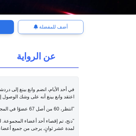
أضف للمفضلة
عن الرواية
في أحد الأيام، انضم وانغ بينغ إلى د
اعتقد وانغ بينغ أنه على وشك الوصول إل
"انتظر، 60 من أصل 67 عضوًا في المجموعة انقطعوا عن الاتصال بالإنترنت؟ ماذا حدث؟"
"دنج، تم إقصاء أحد أعضاء المجموعة. 
لمدة عشر ثوانٍ. يرجى من جميع أعضاء ا