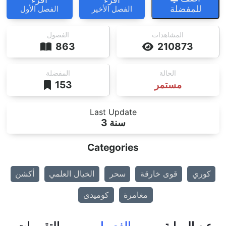
للمفضلة
الفصل الأخير
الفصل الأول
المشاهدات
الفصول
863
210873
الحالة
المفضلة
مستمر
153
Last Update
3 سنة
Categories
كوري
قوى خارقة
سحر
الخيال العلمي
أكشن
مغامرة
كوميدى
عن الرواية
الفصول
التقييمات