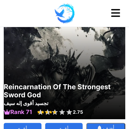
Reincarnation Of The Strongest
Sword God
تجسيد أقوى إله سيف
Rank 71
2.75
أضف
أقرء
أقرء