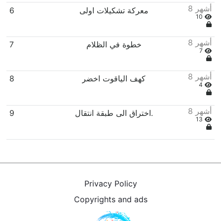
8 أشهر
معركة تشكيلات اولى
6
10
8 أشهر
خطوة في الظلام
7
7
8 أشهر
كهف الياقوت اخضر
8
4
8 أشهر
اختراق الى طبقة انتقال.
9
13
Privacy Policy
Copyrights and ads