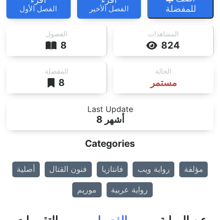
للمفضلة
الفصل الأخير
الفصل الأول
المشاهدات
الفصول
8
824
الحالة
المفضلة
مستمر
8
Last Update
8 أشهر
Categories
مؤلفة
رواية ويب
فانتازيا
فنون القتال
أصلية
رواية عربية
موريم
عن الرواية
الفصول
التقييمات