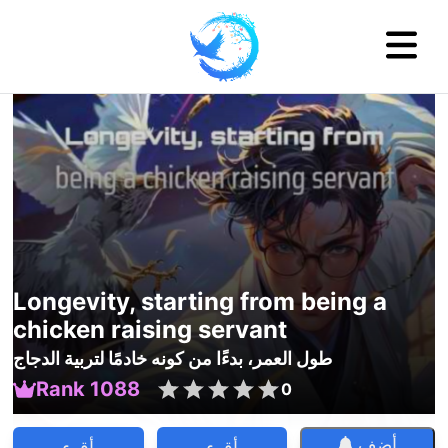
Longevity, starting from being a
chicken raising servant
طول العمر، بدءًا من كونه خادمًا لتربية الدجاج
Rank 1088
0
أضف
أقرء
أقرء