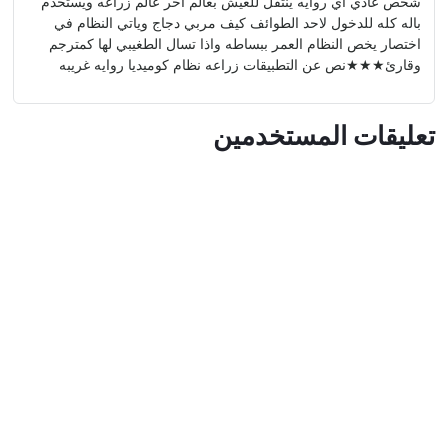
شخص عادي اي روايه ينتقل للعيش بعالم اخر عالم زراعه ويستخدم
باله كله للدخول لاحد الطوائف كيف مربي دجاج وياتي النظام في
اختصار يخص النظام العمر ببساطه واذا تسال الطغيبي لها كمترجم
وقارئ★★★نص عن التطبيقات زراعه نظام كوميديا روايه غريبه
تعليقات المستخدمين