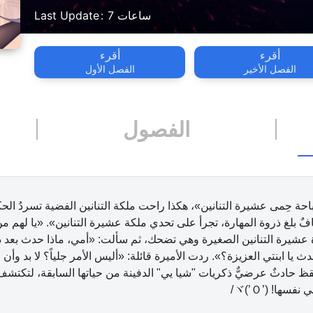
7 ساعات
Last Update
أقرء
أقرء
الفصل الأخير
الفصل الأول
الفصول
احة حِمى عشيرة التنانين»، هكذا راحت ملكة التنانين الفضية تسردُ الح
فٌ بلغ ذروة المهارة، تجرأ على تحدي ملكة عشيرة التنانين». «يا لهم من
 عشيرة التنانين الصغيرة وهي تضحك، ثم سألت: «أمي، ماذا حدث بعد ذلك
 يا ابنتي العزيزة؟». ردت الأميرة قائلة: «أليس الأمر جلياً؟ لا بد وأن 
 حادثٌ عرضيٌّ ذكريات "شيا يي" الدفينة من حياتها السابقة، لتكتشف ا
ヾ⁠(⁠⁠’’⁠⁠)⁠/