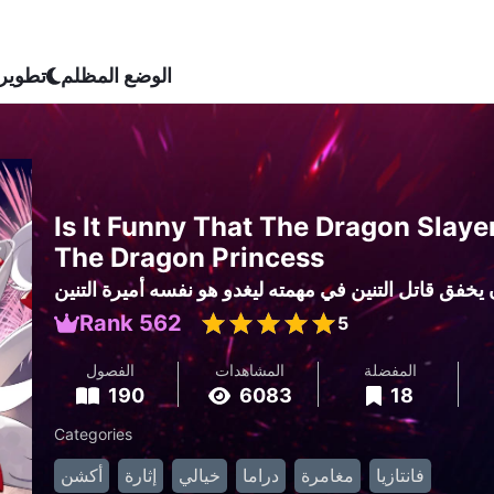
الوضع المظلم
تطوير
Is It Funny That The Dragon Slay
The Dragon Princess
يخفق قاتل التنين في مهمته ليغدو هو نفسه أميرة التنين
Rank 562
5
المفضلة
المشاهدات
الفصول
190
6083
18
Categories
فانتازيا
مغامرة
دراما
خيالي
إثارة
أكشن