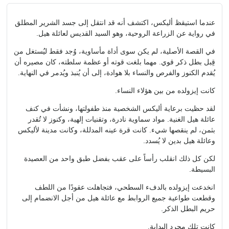
عندما استيقظ أليكس، اكتشف أنه قد انتقل إلى جسد الشرير المطلق
في رواية عن الزراعة الروحية، وهو السيد القديس لعائلة هيل.
في القصة الأصلية، لم يكن سوى أداة مأساوية، وُجد فقط ليُستغل من
قِبل بطل ذكر قوي. مهما بلغت قوته أو عظمة سلطته، كان مصيره أن
يُقدم الكنوز والفرص والنساء بلا هوادة، إلى أن يُنبذ ويُدمر في النهاية.
كانت إيزولده من بين هؤلاء النساء.
لقد حظيت برعاية أليكس الشخصية منذ طفولتها، ونشأت في كنف
عائلة هيل الغنية. مواد سماوية نادرة، وتقنيات إلهية، وكنوز لا تُقدر
بثمن، لم ينقصها شيء. كانت قرة عينه المدللة، وكانت مدينة لأليكس
وعائلة هيل بدين لا يُسدد.
لكن كل ذلك انقلب رأساً على عقب بفضل طبق واحد من العصيدة
البسيطة.
انخدعت إيزولده بالدفء السطحي، فتجاهلت عقودًا من اللطف
وقطعت طواعية جميع الروابط مع عائلة هيل من أجل الانضمام إلى
حريم البطل الذكر.
كانت تلك مجرد البداية.