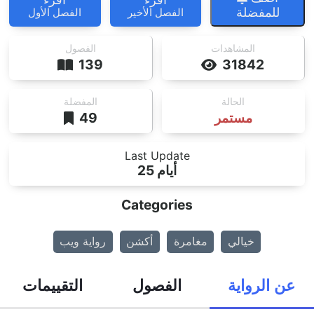
للمفضلة
الفصل الأخير
الفصل الأول
المشاهدات
الفصول
139
31842
الحالة
المفضلة
مستمر
49
Last Update
25 أيام
Categories
خيالي
مغامرة
أكشن
رواية ويب
عن الرواية
الفصول
التقييمات