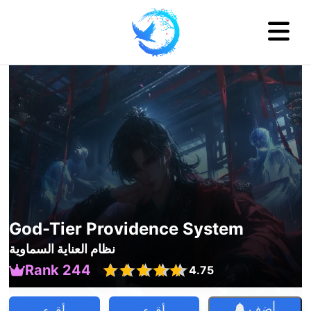
God-Tier Providence System
نظام العناية السماوية
Rank 244
4.75
أضف
أقرء
أقرء