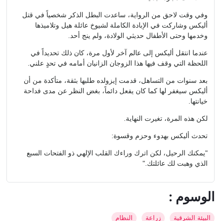
وفي وقت لاحق من الرواية، ساعدت البطل الذكر شخصياً في قتل
أليكس وشاركت في الإبادة الكاملة لشيوخ عائلة هيل وتلاميذها
وخدمها وحتى الأطفال حديثي الولادة، ولم ينج أحد.
عندما انتقل أليكس إلى عالم آخر لأول مرة، كان ذلك تحديداً في
اللحظة التي وقف فيها هذا الزوجان الزانيان أمامه في تحدٍ علني.
بعد سنوات من التساهل، قدمت إيزولده طلبها بثقة، متأكدة من أن
أليكس سيغفر لها كما كان يفعل دائماً، بغض النظر عن مدى فداحة
خيانتها.
لكن هذه المرة، تغيرت النهاية.
تحدث أليكس بهدوء وحزم وقسوة:
"يمكنك الرحيل، لكن اترك وراءك القلب الإلهي ذو الفتحات السبع
الذي وهبت لك عائلتك."
: الوسوم
البيئة الشرقية
زراعة
النظام