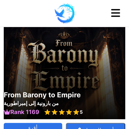
From Barony to Empire
من بارونية إلى إمبراطورية
Rank 1169
5
أقرء