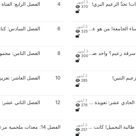
3 أشهر
! تحدَّ الزعيم البري!
4
370
3 أشهر
الفصل الخامس: صدمت حسناء الجامعة! من هو عبقري هذه العائلة المرموقة؟!
6
325
3 أشهر
الفصل السابع: الجميع ماتوا! سرقة زعيم؟ واحد ضد سبعة! قتل مُعاد تصنيفه عالي المستوى! قتل فوري!
8
300
3 أشهر
عيم التنين!
10
285
3 أشهر
الفصل الحادي عشر: الفصل الحادي عشر: تعويذة محظورة! قتل التنين!
12
276
3 أشهر
الفصل الثالث عشر: صُدمت طالبة التجميل! كانت هويتها مرعبة!
الفصل 14: معدات ملحمية مرعبة! إحصائيات خيالية!
257