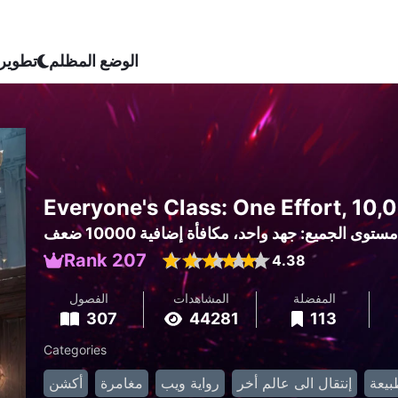
الوضع المظلم
تطوير
Everyone's Class: One Effort, 10
Rank 207
4.38
المفضلة
المشاهدات
الفصول
307
44281
113
Categories
بيعة
إنتقال الى عالم أخر
رواية ويب
مغامرة
أكشن