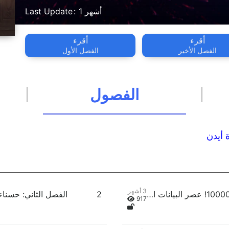
1 أشهر
Last Update
أقرء
أقرء
الفصل الأخير
الفصل الأول
الفصول
3 أشهر
الفصل الأول: نظام الضربة الحاسمة 10000x! عصر البيانات العالمية!
2
917