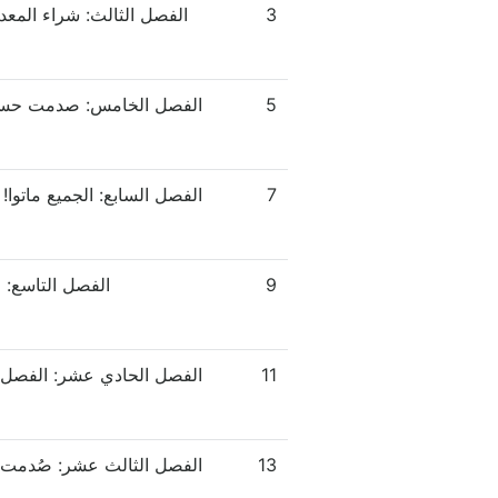
3
الفصل الثالث: شراء المعدات
5
7
9
الفصل التاسع: ز
11
13