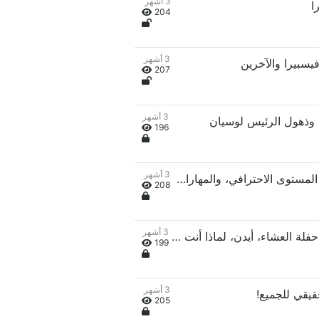
3 أشهر
204
3 أشهر
207
3 أشهر
196
3 أشهر
الفصل 32: حيرة كايل، وترقية المستوى الاحترافي، والمهارات الخاصة
208
3 أشهر
الفصل 34: معلم ليساندر، تبدأ حفلة العشاء، أيدن، لماذا أنت هنا؟
199
3 أشهر
205