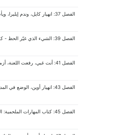
الفصل 37: انهيار كايل، وندم إيليرا، ويأس ماي
الفصل 39: الشيء الذي غيّر الحظ - كان كايل طعمًا
الفصل 41: أنت غبي، رفعت اللعنة، أزمة المدينة البيضاء
الفصل 45: كتاب المهارات الملحمية: الهجوم المضاد!