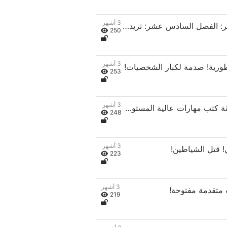
3 أشهر
الفصل السادس عشر: الفصل السادس عشر: تريدون طردي؟ سأنسحب بنفسي!
250
3 أشهر
253
3 أشهر
الفصل العشرون: ثلاثة كتب مهارات عالية المستوى! تعزيز القوة!
248
3 أشهر
223
3 أشهر
219