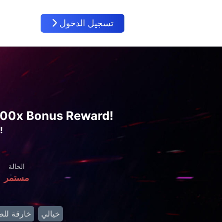
تسجيل الدخول
,000x Bonus Reward!
مستوى الجميع: جهد واحد، مكافأة إضافية 10000 ضعف!
الحالة
مستمر
خيالي
خارقة للط