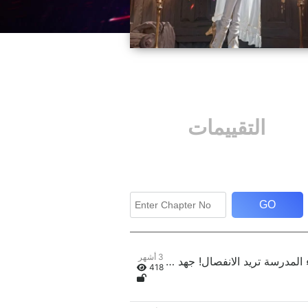
التقييمات
GO
3 أشهر
الفصل الثاني: حسناء المدرسة تريد الانفصال! جهد قليل، مكافأة عشرة آلاف ضعف!
418