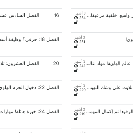
3 أشهر
الفصل الخامس عشر: انتشار واسع! خلفية مرعبة! عبقري يعرف التعاويذ المحرمة!
16
254
3 أشهر
الفصل 18: حرفي؟ وظيفة أسطورية! صدمة لكبار الشخصيات!
251
3 أشهر
الفصل 19: عنصر أسطوري! انطلق إلى عالم الهاوية! مواد عالية الجودة!
20
241
3 أشهر
الفصل 21: كايل متغطرس! نقابة دراغونلايت على وشك النهوض!
الفصل 22: دخول الحرم الهاوي! قتل الشياطين!
229
3 أشهر
الفصل 23: زعيم شيطاني من الطراز الرفيع! تم إكمال المهمة من الدرجة الثانية!
الفصل 24: خبرة هائلة! مهارات متقدمة مفتوحة!
219