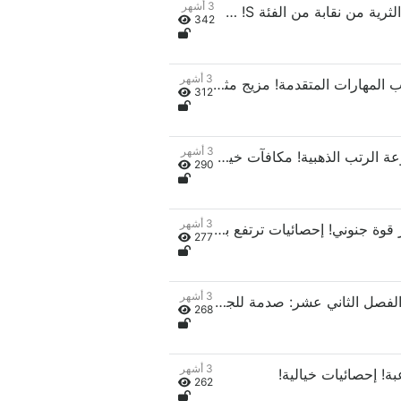
3 أشهر
الفصل الرابع: الفتاة الثرية من نقابة من الفئة S! ضربة حاسمة! حصلت على عتاد من الرتبة الذهبية!
342
3 أشهر
الفصل السادس: كتاب المهارات المتقدمة! مزيج مثالي بين عنصر اللهب وعنصر الهواء!
312
3 أشهر
الفصل الثامن: مجموعة الرتب الذهبية! مكافآت خيالية!
290
3 أشهر
الفصل العاشر: تعزيز قوة جنوني! إحصائيات ترتفع بشكل صاروخي!
277
3 أشهر
الفصل الثاني عشر: الفصل الثاني عشر: صدمة للجميع! سولو يقتل التنين الحديدي!
268
3 أشهر
262