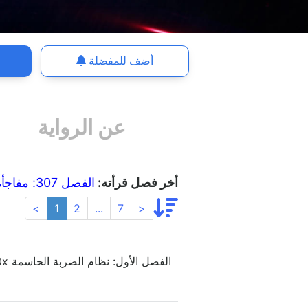
أضف للمفضلة
عن الرواية
أخر فصل قرأته:
الفصل 307: مفاجأة أيدن
<
1
2
...
7
>