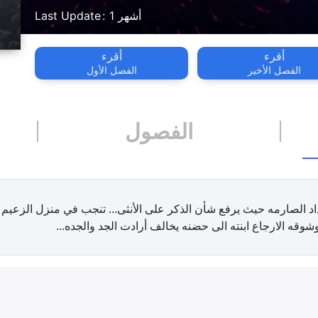
1 أشهر
Last Update
أقرء
أقرء
الفصل الأخير
الفصل الأول
الفصول
جداد الصارمه حيث يرفع شأن الذكر على الأنثى... تنجب في منزل الزعيم 
 وشوقه الارجاع ابنته الى حضنه يخالف أرادت الجد والجده...