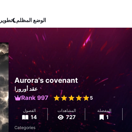
الوضع المظلم
تطوير
Aurora's covenant
عقد أورورا
Rank 997
5
المفضلة
المشاهدات
الفصول
14
727
1
Categories