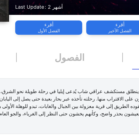
2 أشهر
Last Update
أقرء
أقرء
الفصل الأخير
الفصل الأول
الفصول
نطلق مستكشف عراقي شاب يُدعى إيليا في رحلة طويلة نحو الشرق، مد
ن على الاقتراب منها. رحلته تأخذه عبر بحار بعيدة حتى يصل إلى اليابا
يقوده الطريق إلى قرية معزولة بين الجبال والغابات، تبدو للوهلة الأولى ه
عيشون بحذر واضح، وكأنهم يخشون حتى النظر إلى الغرباء، والجو الع