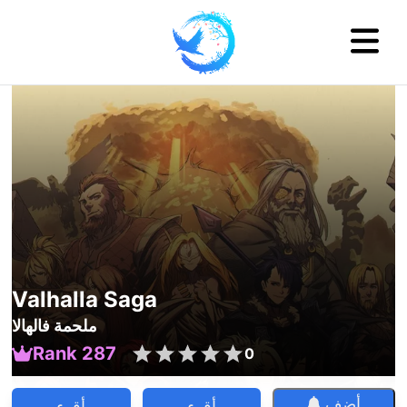
Valhalla Saga
ملحمة فالهالا
Rank 287
0
أضف
أقرء
أقرء