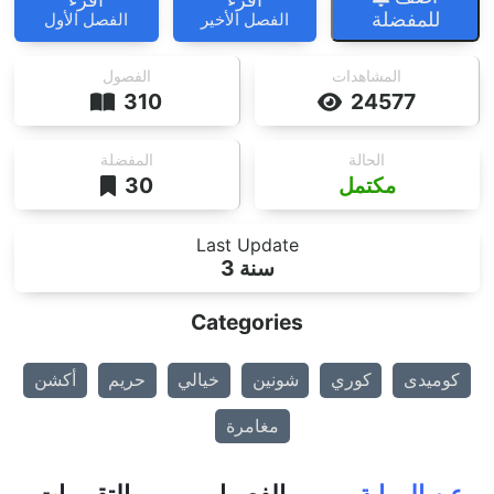
للمفضلة
الفصل الأخير
الفصل الأول
المشاهدات
الفصول
310
24577
الحالة
المفضلة
مكتمل
30
Last Update
3 سنة
Categories
كوميدى
كوري
شونين
خيالي
حريم
أكشن
مغامرة
عن الرواية
الفصول
التقييمات