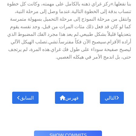
بنا نفعلها.»ركز غراي ذهنه بالكامل على مهمته، وكانت كل خطوة
تنساب بدقة إلى الخطوة التالية.عندما وصل إلى مرحلة النية،
وانتقل من مرحلة النموذج إلى مرحلة التحميل بسهولة متمرسة
كما لو كان قد فعل ذلك مئات المرات من قبل، وجد نفسه يقوم
بتعديلها قليلاً بشكل طبيعي.لم يعد هذا مجرد الفك المضبوط الذي
أراده الأقزام.سيصبح الآن فكاً مفترساً.تشي.تصلب الهيكل الآلي
ليصبح صفيحة سوداء على طول فك غراي.هذه المرة، لم يرتجف
حتى، بل اندمج الأمر في هيكله العصبي.
التالي
فهرس
السابق
SHOW COMMITS