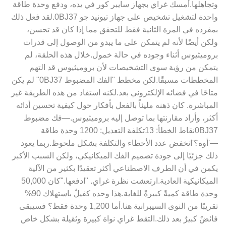
وتجاهلها.أمسك غراي بجهاز سايبر كور في يده، ودفع وحدة طاقة
واحدة لتشغيل تشخيص على جهاز تيونيد جو 0BJ37.لقد فعل ذلك
بمفرده في المرة الثانية فقط للتحقق مما إذا كان قد تحسن،
ولكن أيضًا لأنه لم يتمكن على ما يبدو من الوصول إلى قدرات
بروميثيوس أثناء وجوده في حالة خمول.خلال هذه الحلقة، لم
يتمكن من رؤية سوى التشخيصات لأن بروميثيوس قد التهم
المخططات مسبقًا.لكن مخطط "الفك المضبوط 0BJ37" لم يكن
متاحًا في فضائه الإلكتروني بعد.لكنه استفاد من هذه الطريقة غير
المباشرة. كان ذهنه مليئاً بالفعل بأفكار حول كيفية تحسين أدائه
أكثر، وأراد مقارنتها بما توصل إليه بروميثيوس.—فك مضبوط
0BJ37نقاط الخطأ: 13تكلفة التعديل: 1200 وحدة طاقة
—'أوه؟'انخفض عدد الأخطاء والتكلفة بشكل ملحوظ.ربما يعود
ذلك جزئيًا إلى جودة تصميم الفك الميكانيكي، ولكن السبب الأكبر
يكمن في أن الطرف الاصطناعي أكثر تعقيدًا بكثير من الآلية
الميكانيكية العادية.ارتعشت نظرة غراي. "ادفعها."كان 50,000
وحدة طاقة كميةً كبيرةً للغاية.هذا وحده كفيلٌ باستهلاك 90%
تقريبًا من النوى السيبرانية هنا.أما 1,200 وحدة فقط؟ فسيبقى
فائضٌ كبيرٌ بعد ذلك.التقط غراي نواة كبيرة وثقيلة بشكل خاص