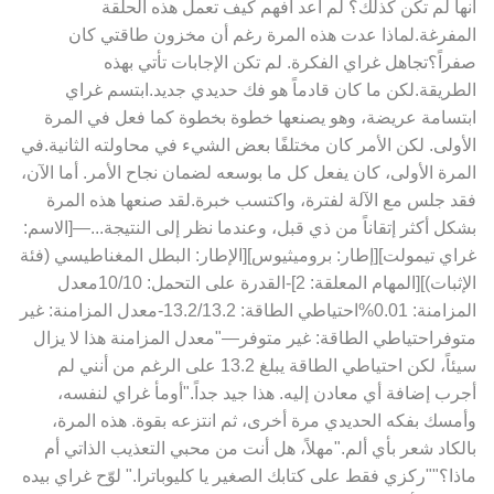
أنها لم تكن كذلك؟ لم أعد أفهم كيف تعمل هذه الحلقة
المفرغة.لماذا عدت هذه المرة رغم أن مخزون طاقتي كان
صفراً؟تجاهل غراي الفكرة. لم تكن الإجابات تأتي بهذه
الطريقة.لكن ما كان قادماً هو فك حديدي جديد.ابتسم غراي
ابتسامة عريضة، وهو يصنعها خطوة بخطوة كما فعل في المرة
الأولى. لكن الأمر كان مختلفًا بعض الشيء في محاولته الثانية.في
المرة الأولى، كان يفعل كل ما بوسعه لضمان نجاح الأمر. أما الآن،
فقد جلس مع الآلة لفترة، واكتسب خبرة.لقد صنعها هذه المرة
بشكل أكثر إتقاناً من ذي قبل، وعندما نظر إلى النتيجة...—[الاسم:
غراي تيمولت][إطار: بروميثيوس][الإطار: البطل المغناطيسي (فئة
الإثبات)][المهام المعلقة: 2]-القدرة على التحمل: 10/10معدل
المزامنة: 0.01%احتياطي الطاقة: 13.2/13.2-معدل المزامنة: غير
متوفراحتياطي الطاقة: غير متوفر—"معدل المزامنة هذا لا يزال
سيئاً، لكن احتياطي الطاقة يبلغ 13.2 على الرغم من أنني لم
أجرب إضافة أي معادن إليه. هذا جيد جداً."أومأ غراي لنفسه،
وأمسك بفكه الحديدي مرة أخرى، ثم انتزعه بقوة. هذه المرة،
بالكاد شعر بأي ألم."مهلاً، هل أنت من محبي التعذيب الذاتي أم
ماذا؟""ركزي فقط على كتابك الصغير يا كليوباترا." لوّح غراي بيده