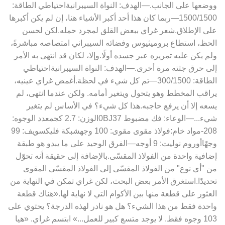
ووضعها على الجانب.—الهدف: النواة السيبرانيةاحتياطي الطاقة:
1500/1500—ربما كان هذا أحد أكبر الأشياء هنا، إن لم يكن أكبرها
على الإطلاق.شعر غراي ببعض القلق لمجرد حمله.لكن لحسن
الحظ، استطاع بروميثيوس وفضائه السيبراني امتصاصه مباشرةً،
ولم يكن عليه تمريره عبر جسده أولًا.وإلا، لكان قد انتهى به الأمر
إلى حرق جثته مرة أخرى.—الهدف: النواة السيبرانيةاحتياطي
الطاقة: 300/1500—تم كل شيء في لحظة.أغمض غراي عينيه،
يراقب المخطط وهو يتحول ويتغير أمامه. ولكن عندما انتهى، لم
يسعه إلا أن يرفع حاجبه.هذا كل شيء؟ في الأساس لم يتغير
شيء...—الوعاء: فك مضبوط 0BJ37الوزن: 2.7 كجمعدد الوجوه:
208-مواد خام:فولاذ مقوى مقوى: 100 وجهشبكة فليكسويف: 99
وجهًاأوروم نوليت: 9 أوجه—الفرق الوحيد على ما يبدو هو طبقة
إضافية واحدة من الفولاذ المقسّى.بالإضافة إلى حقيقة أنه تحوّل
من "أي نوع" من الفولاذ المقسّى إلى الفولاذ المقسّى المقوى
تحديدًا.استغرق الأمر بعض البحث، لكن غراي تمكن في النهاية من
العثور على قطعة منها بين الأكوام التي لا نهاية لها.«هناك قطعة
واحدة فقط من هذا الشيء؟ هل هو نادر لهذه الدرجة؟ يحتوي على
103 وجوه فقط. لا يوجد متسع كبير للعمل...» ابتسم غراي. «هيا