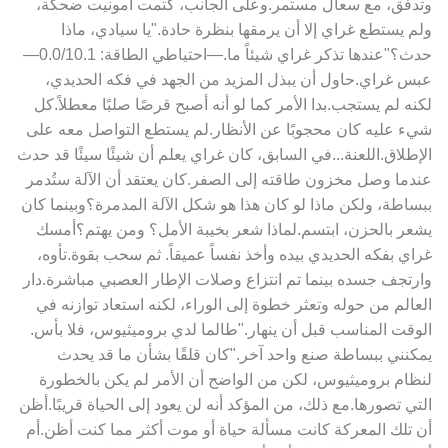
وتدفق، مع سعال مستمر.وعلى الجانب، كتمت أمونيت ضحكة،
ولم يستطع غراي إلا أن يرمقها بنظرة حادة."يا سيادي، ماذا
حدث؟"عندها تذكر غراي شيئاً ما.—احتياطي الطاقة: 0.0/10.1—
عبس غراي.حاول أن يبذل المزيد من الجهد في فكه الحديدي،
لكنه لم يستجب.بدا الأمر كما لو أنه أصبح قرصًا صلبًا معطلاً.كل
شيء عليه كان محجوبًا عن الأنظار.لم يستطع التواصل معه على
الإطلاق.اللعنة...في السابق، كان غراي يعلم أن شيئًا سيئًا قد حدث
عندما وصل مخزون طاقته إلى الصفر.كان يعتقد أن الآلة ستُدمر
ببساطة، ولكن ماذا لو كان هذا هو شكل الآلة المدمرة؟وبينما كان
يشعر بالحزن، ابتسم.لماذا شعر بخيبة الأمل؟ ومن يهتم؟أمسك
غراي بفكه الحديدي بيده وأخذ نفساً عميقاً. ثم سحب بقوة.تأوه،
وارتجف جسده بينما تم انتزاع وصلات الإطار العصبي مباشرة.دار
العالم من حوله وتعثر خطوة إلى الوراء، لكنه استعاد توازنه في
الوقت المناسب قبل أن ينهار."طالما لدي بروميثيوس، فلا بأس.
يمكنني ببساطة صنع واحد آخر."كان قلقًا بشأن ما قد يحدث
لنظام بروميثيوس، لكن من الواضح أن الأمر لم يكن بالخطورة
التي تصورها.مع ذلك، من المؤكد أنه لن يعود إلى الحياة قريبًا.أظن
أن تلك المعركة كانت مسألة حياة أو موت أكثر مما كنت أظن.أم