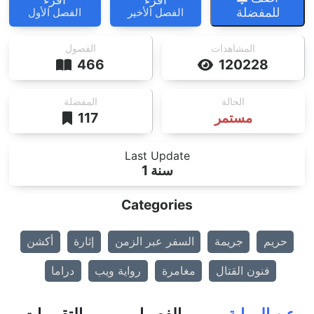
للمفضلة
الفصل الأخير
الفصل الأول
المشاهدات
الفصول
466
120228
الحالة
المفضلة
مستمر
117
Last Update
1 سنة
Categories
حريم
جريمة
السفر عبر الزمن
إثارة
أكشن
فنون القتال
مغامرة
رواية ويب
دراما
عن الرواية
الفصول
التقييمات