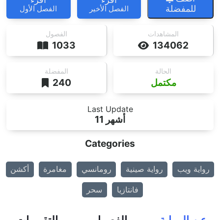
للمفضلة
الفصل الأخير
الفصل الأول
المشاهدات
الفصول
1033
134062
الحالة
المفضلة
مكتمل
240
Last Update
11 أشهر
Categories
رواية ويب
رواية صينية
رومانسي
مغامرة
أكشن
فانتازيا
سحر
عن الرواية
الفصول
التقييمات