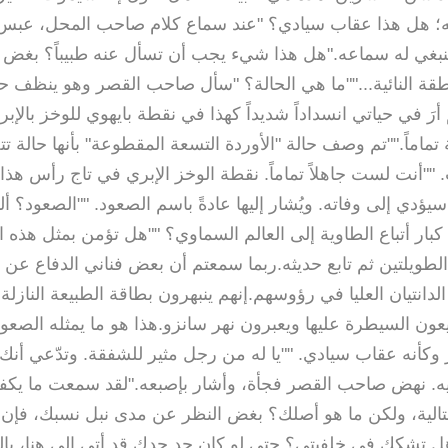
ه؛ هل هذا عقاب سيادي؟ "عند سماع كلام صاحب المحل، عبس ا
ينبغي له سماعه."هل هذا شيء يجب أن تسأل عنه طبيباً؟ بغض
ة النائية...""ما هي الحالة؟ "سأل صاحب القصر وهو ينظف حلق
أرَ في حياتي انسداداً شديداً كهذا في نقطة بايهوي للوخز بالإبر.ي
ماماً.""تم وصف حالة "الأوردة التسعة المقطوعة" بأنها حالة ت
""أنت لست جاهلاً تماماً. نقطة الوخز الإبري في تاج رأس هذ
دي إلى وفاته. ويُشار إليها عادةً باسم الصعود. ""الصعود؟ أ
كبار أتباع الطاوية إلى العالم السماوي؟ ""هل تؤمن بمثل هذه ال
لطويلتين ثم تابع حديثه.ربما سمعتم أن بعض فناني الدفاع عن 
انتيان العليا في رؤوسهم.إنهم ينبهرون بطاقة الطبيعة النازلة
يعون السيطرة عليها ويعبرون نهر سانزو.هذا هو ما يمثله الصعود
 وكأنه عقاب سيادي. ""يا له من رجل مثير للشفقة. وتدّعي أنك 
يه. نهض صاحب القصر فجأة، وأشار بإصبعه."لقد سمعت ما يكفي
قتالية، ولكن ما هو أصلك؟ بغض النظر عن مدى نبل نسبك، فإن 
 هل تشكك في خلفيتي؟ حتى لو كان جد جدك قد أتى إلى هنا، بالن