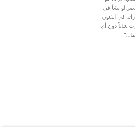
قصر.لو نشأ في
اته في الفنون
ت شاباً دون أي
..."