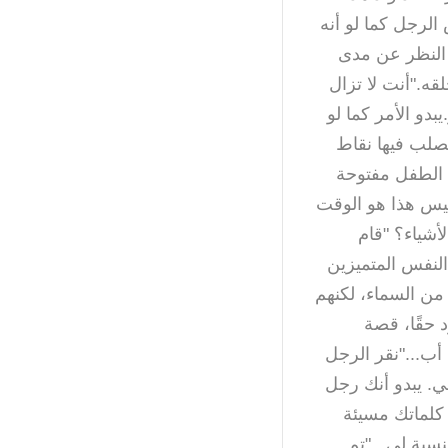
لرجل كما لو أنه
 النظر عن مدى
ه."أنت لا تزال
بدو الأمر كما لو
تصلب فيها نقاط
ا الطفل مفتوحة
ليس هذا هو الوقت
أشياء؟ "قام
النفس المتميزين
 من السماء، لكنهم
 حقًا، قصة
أب..."نقر الرجل
. يبدو أنك رجل
كلماتك مسيئة
سبة لي..."تم