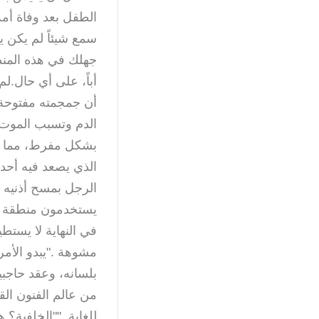
الطفل بعد وفاة أم
سمع شيئاً لم يكن 
جهلك في هذه المنطق
أباً، على أي حال.لم 
أن جمجمته مفتوحة ت
الدم وتسبب الموت. 
بشكل مفرط، مما سيؤ
الذي يصعد فيه أحد 
الرجل بمسح أذنيه ا
يستخدمون منطقة الد
في النهاية لا يستط
مشوهة ."يبدو الأمر
بلسانه، وعقد حاجب
من عالم الفنون ال
للغاية. ""الخلفية؟