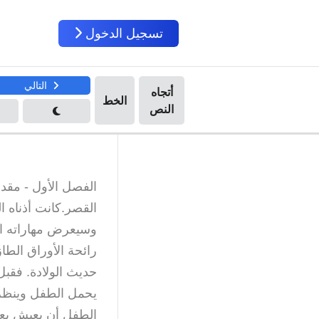
تسجيل الدخول
التالي
الفصل الأول - مقد
القصر.كانت أذناه ا
وسيعرض مهاراته ال
رائحة الأوراق الط
حديث الولادة. فقب
يحمل الطفل وينظر
الطفل أن يعيش بعد