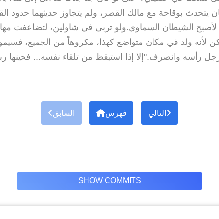
ن يتحدث بوقاحة مع مالك القصر، ولم يتجاوز حديثهما حدود ال
، لأصبح الشيطان السماوي.ولو تربى في شاولين، لتضاعفت مهار
لكن لأنه ولد في مكان متواضع كهذا، مكروهاً من الجميع، فسيمو
رجل رأسه وانصرف."إلا إذا استيقظ من تلقاء نفسه... فحينها ربما
التالي
فهرس
السابق
SHOW COMMITS