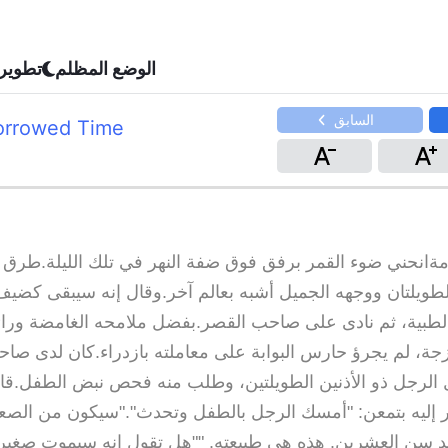
الوضع المظلم
تطوير
السابق
Borrowed Time
مةانحني ضوء القمر برفق فوق ضفة النهر في تلك الليلة.طرق 
لطويلتان ووجهه الجميل أشبه بعالم آخر.وقال إنه سيبقى كضيف
طبية، ثم نادى على صاحب القصر.بفضل ملامحه الغامضة ورائح
ازجة، لم يجرؤ حارس البوابة على معاملته بازدراء.كان لدى ص
ل الرجل ذو الأذنين الطويلتين، وطلب منه فحص نبض الطفل.قا
 إليه بتمعن: "أمسك الرجل بالطفل وتحدث"."سيكون من الص
 سن العشرين. هذه هي طبيعته. ""هل تقول إنه سيموت صغيراً؟ 