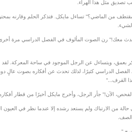
 تصديق مثل هذا الهراء.
طف من الماضي؟" تساءل مايكل. فتذكر الحلم وقارنه بمحتوى
لشيء.
أتحدث معك!" رن الصوت المألوف في الفصل الدراسي مرة أخرى،
ر بعمق، ويتساءل عن الرجل الموجود في ساحة المعركة. لقد ش
لفصل الدراسي كثيرًا، لذلك تحدث عن أفكاره بصوت عالٍ دو
ذا القرف..."
الفحص، الآن!" جأر الرجل، وأخرج مايكل أخيرًا من قطار أفكاره
حالة من الارتباك ولم يستعد رشده إلا عندما نظر في العيون ال
الصف.
رج."