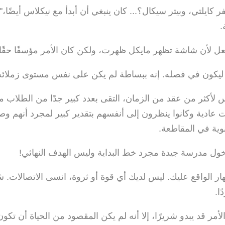
فر كايلتي، وبيتر سيكال؟... كان ينبغي أن أبدأ مع نيكلاس أيضًا،"
.
فعل لأن شاشة تظهر مايكل ظهرت، ولكن كان الأمر مؤسفًا حقًا.
ًا ليكون في فصله. إنه ببساطة لم يكن على نفس مستوى زملائ
أكثر من عقد من الزمان، التقى بعدد كبير جدًا من الطلاب مث
ت عادية وكانوا ينظرون إلى أنفسهم بتقدير كبير لمجرد أنهم وص
وية في المقاطعة.
ول مدرسة جيدة مجرد خط البداية وليس الهدف النهائي!
ار الواقع عليك. ليس لديك أي قوة أو ثروة، انسى الاتصالات.
ا.
مر قد يبدو شريرًا، إلا أنه لم يكن المقصود من الحياة أن تكون ع