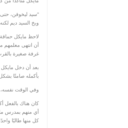
مايكل متأكدًا من كي
"سيد ليخوفن، حتى 
وبخ السيد ديم لكن
لاحظ مايكل حماقة ال
أن انتهى معلمهم من
غرفة صغيرة بالقر
بعد أن دخل مايكل إ
بأكمله صامتًا بشك
وفي الوقت نفسه، 
كان هناك بالفعل أ
أي منهم بمدرس مايك
كل منها طالبًا واحدًا