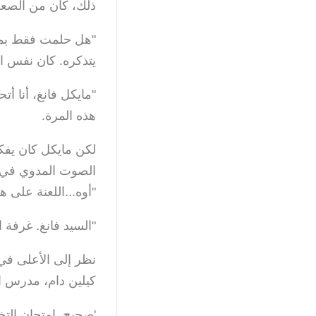
ذلك، كان من الصعب
"هل حلمت فقط بمقت
يتذكره. كان نفس ا
"مايكل فانغ، أنا 
هذه المرة.
لكن مايكل كان يفك
الصوت المدوي في ا
"أوه...اللعنة على ه
"السيد فانغ. غرفة 
نظر إلى الأعلى في 
كيلين دام، مدرس 
'صحيح. امتحان التخ