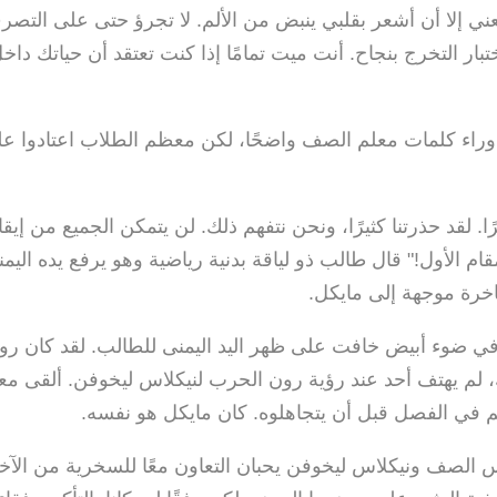
سعني إلا أن أشعر بقلبي ينبض من الألم. لا تجرؤ حتى على التص
ار التخرج بنجاح. أنت ميت تمامًا إذا كنت تعتقد أن حياتك داخل
وراء كلمات معلم الصف واضحًا، لكن معظم الطلاب اعتادوا على
ًا. لقد حذرتنا كثيرًا، ونحن نتفهم ذلك. لن يتمكن الجميع من إ
م الأول!" قال طالب ذو لياقة بدنية رياضية وهو يرفع يده اليمنى 
اخرة موجهة إلى مايكل.
ي ضوء أبيض خافت على ظهر اليد اليمنى للطالب. لقد كان رو
ك، لم يهتف أحد عند رؤية رون الحرب لنيكلاس ليخوفن. ألقى 
م في الفصل قبل أن يتجاهلوه. كان مايكل هو نفسه.
 الصف ونيكلاس ليخوفن يحبان التعاون معًا للسخرية من الآخ