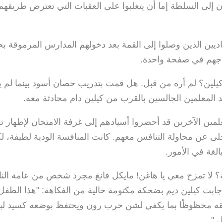
 إلى السلطة إما أن يتغلبوا على العقبات التي تعترض طريقهم،
اديين الذين وصلوا إلى القمة بعد دخولهم المدارس المرموقة ب
اجهم في صفحة واحدة.
 كيلين؟ لم أره من قبل. هل قمت بتدريب حصان أسود بينما لم 
المعلمين الجالسين بالقرب من كيلين دام محادثة معه.
لمين الآخرين قد أحضروا أسيادهم إلى غرفة الامتحان لإظهار تع
ى عن محاولة التنافس معهم. كانت المنافسة الودية لطيفة، لك
الغة في الأمور.
؟ لا تمزح معي يا هاغن! مايكل فانغ مجرد شخص من عامة الن
أجابت كيلين ديم بضحكة مكتومة خالية من الفكاهة: "هذا الط
 محظوظًا بما يكفي لشن حرب رون ويحتفظ بوضعه كسيد لب
."