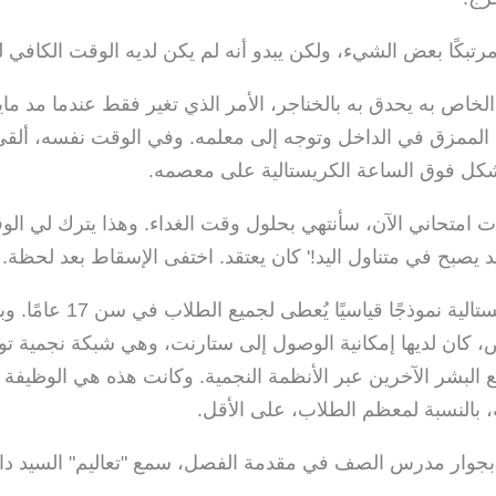
مرتبكًا بعض الشيء، ولكن يبدو أنه لم يكن لديه الوقت الكافي ل
اص به يحدق به بالخناجر، الأمر الذي تغير فقط عندما مد ماي
الممزق في الداخل وتوجه إلى معلمه. وفي الوقت نفسه، ألق
شكل فوق الساعة الكريستالية على معصمه.
إذا بدأت امتحاني الآن، سأنتهي بحلول وقت الغداء. وهذا يترك لي ا
د يصبح في متناول اليد!' كان يعتقد. اختفى الإسقاط بعد لحظة.
كانت الساعة الكريستالية نموذجًا قي
 كان لديها إمكانية الوصول إلى ستارنت، وهي شبكة نجمية تو
البشر الآخرين عبر الأنظمة النجمية. وكانت هذه هي الوظيفة ال
، بالنسبة لمعظم الطلاب، على الأقل.
جوار مدرس الصف في مقدمة الفصل، سمع "تعاليم" السيد دام 