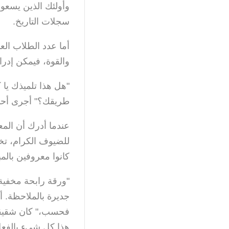
وأولئك الذين يسعون
سجلات التاريخ.
أما عدد الطلاب الع
والقوة، فيمكن إدر
"هل هذا تلميذك يا
طريقك؟" أجرى أحد 
عندما أدرك أن المع
للضيوف الكرام، تخل
كانوا معروفين بالمب
"ورقة رابحة مخفية
جديرة بالملاحظة. 
فحسب،" كان شقيقه
هذا كل شيء بالفعل