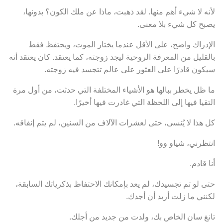
لأنه لا شيء أهم منها. لقد ذهبت، ماذا عن ملك الكون؟ بدونها،
يصبح كل شيء بلا معنى.
الإدراك واضح، على الأقل عندما يختار الموت، ويحتفظ فقط
بالقليل من المعرفة الروحية ليجد زوجته، كما يعتقد. كان يعتقد أنه
سيكون قادرًا على العثور على عالم تتجسد فيه زوجته.
ما ظل يخطر ببالها هو الأشياء المختلفة التي حدثت، من أول مرة
التقيا فيها إلى اللحظة التي غادرت فيها أخيرًا.
كل هذا لا يُنسى، حتى لعشرات الآلاف من السنين، لم يتم إنفاقه.
انتظرني، شياو وو!
أنا قادم.
حتى لو تم تجسيدك، لم يعد بإمكانك الاحتفاظ بذكرياتك السابقة،
لكنني ما زلت أريد أن أجدك.
تانغ سان الخاص بك، ولدت من جديد من أجلك.