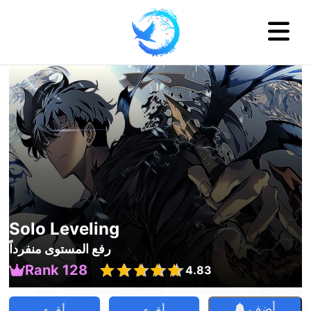
Solo Leveling
رفع المستوى منفرداً
Rank 128
4.83
أضف
أقرء
أقرء