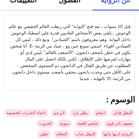
قبل 10 سنوات ، بعد فتح "البوابة" التي ربطت العالم الحقيقي مع عالم
الوحوش ، تلقى بعض الأشخاص العاديين قدرة على اصطياد الوحوش
داخل البوابة. وهم معروفون باسم "الصيادين". ومع ذلك ، ليس كل
الصيادين أقوياء. اسمي سونغ جين وو ، صياد من الرتبة -E. أنا شخص
يكون في خطر بأضعف دانجون، "الأضعف بالعالم". ليس لدي أي
مهارات لعرضها على الإطلاق ، لكني بالكاد احصل على المال
المطلوب عن طريق القتال في الدانجون ذو المستوى المنخفض ...
على الأقل حتى وجدت دانجون مخفي بأصعب مستوى داخل دانجون
من الرتبة- D! بالنهاية ، عندما
: الوسوم
البطل قاتل
انتقام
بطل بارد
لايرحم
اخفاء القدرات الحقيقية
ضعيف الى قوي
عناصر اللعبة
دموية
الحروب
الرواية لديها مانها
البطل شاب
النظام
تطور