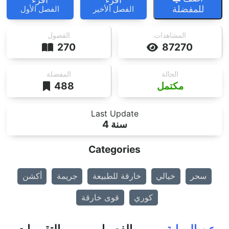
للمفضلة
الفصل الأخير
الفصل الأول
المشاهدات
الفصول
270
87270
الحالة
المفضلة
مكتمل
488
Last Update
4 سنة
Categories
سحر
خيالي
خارقة للطبيعة
جريمة
أكشن
كوري
قوى خارقة
عن الرواية
الفصول
التقييمات