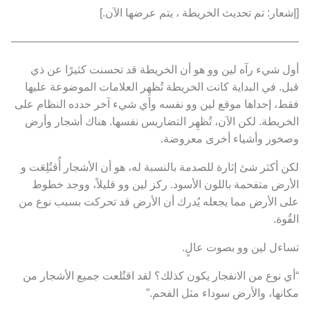
[إشعار: تم تحديث الخريطة ، يتم عرضها الآن.]
———————————————————————————
أول شيء رآه لين وو هو أن الخريطة قد تحسنت كثيرًا عن ذي
قبل. في البداية كانت الخريطة تُظهِر العلامات الموضوعة عليها
فقط، إحداها موقع لين وو نفسه وأي شيء آخر حدده النظام على
الخريطة. لكن الآن، تُظهِر التضاريس نفسها. هناك أشجار وأرض
وصخور وأشياء أخرى معروضة.
لكن أكثر شئ إثارة للصدمة بالنسبة له، هو أن الأشجار أُقتُلِعَت و
الأرض متفحمة باللون الأسود. ركز لين وو قليلاً، ووجد خطوط
على الأرض مما يجعله يُدرك أن الأرض قد تحركت بسبب نوع من
القُوة.
تساءل لين وو بصوت عالٍ.
“أي نوع من الانفجار يكون كذلك؟ لقد اقتُلعت جميع الأشجار من
مكانها، والأرض سوداء مثل الفحم.”