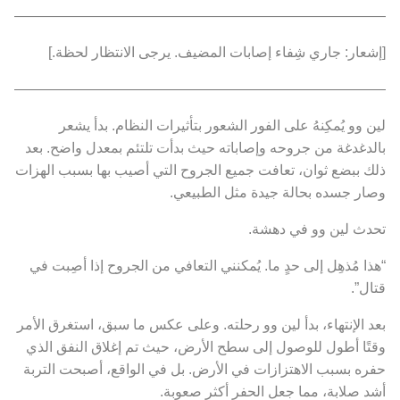
———————————————————————————
[إشعار: جاري شِفاء إصابات المضيف. يرجى الانتظار لحظة.]
———————————————————————————
لين وو يُمكِنهُ على الفور الشعور بتأثيرات النظام. بدأ يشعر
بالدغدغة من جروحه وإصاباته حيث بدأت تلتئم بمعدل واضح. بعد
ذلك ببضع ثوان، تعافت جميع الجروح التي أصيب بها بسبب الهزات
وصار جسده بحالة جيدة مثل الطبيعي.
تحدث لين وو في دهشة.
“هذا مُذهِل إلى حدٍ ما. يُمكنني التعافي من الجروح إذا أصِبت في
قتال”.
بعد الإنتهاء، بدأ لين وو رحلته. وعلى عكس ما سبق، استغرق الأمر
وقتًا أطول للوصول إلى سطح الأرض، حيث تم إغلاق النفق الذي
حفره بسبب الاهتزازات في الأرض. بل في الواقع، أصبحت التربة
أشد صلابة، مما جعل الحفر أكثر صعوبة.