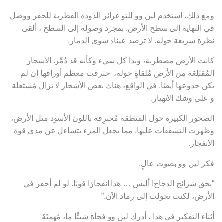
ومع ذلك، استخدم لين وو للتو غرائز الدودة الفطرية للحفر ووصل
في النهاية إلى سطح الأرض. بمجرد وصوله إلى السطح ، ألقى
نظرة سريعة حوله. لا ترصد عيناه سوى الدمار.
كانت الأرض مضطربة، وبدا كل شيء وكأنه قد دُمِّر. الأشجار
المُقتَلِعَة مِن الأرض مُلقاةٍ حوله، احترقت معظم أوراقها إن لم
يكن جذوعها أيضًا. في الواقع، هناك بعض الأشجار لا تزال مُشتعلة
و على وشك الانهيار.
الصخور الكبيرة حول المنطقة مُحترِقة باللون الأسود مثل الأرض،
وظهرت التشققات عليها. مما يجعل المرء يتساءل عن مدى قوة
الانفجار.
فكر لين وو بصوت عالٍ.
“بحق شرائح الدجاج! أليس … هذا انفجارًا قويًا. لو لم أحفر في
الأرض، لكنت تحولت إلى رماد الآن.”
أثناء التفكير في هذا ، أدرك لين وو فجأة شيئًا ما، مُهِمتَهُ