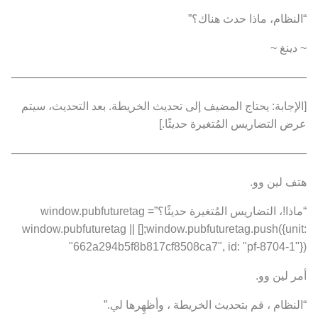
“النظام، ماذا حدث هناك؟”
~ دينغ ~
———————————————————————————
[الإجابة: يحتاج المضيف إلى تحديث الخريطة. بعد التحديث، سيتم
عرض التضاريس المُتغيرة حديثًا.]
———————————————————————————
هتف لين وو.
“ماذا!، التضاريس المُتغيرة حديثًا؟”window.pubfuturetag =
window.pubfuturetag || [];window.pubfuturetag.push({unit:
"662a294b5f8b817cf8508ca7", id: "pf-8704-1"})
أمر لين وو.
“النظام ، قم بتحديث الخريطة ، وأظهِرها لي.”