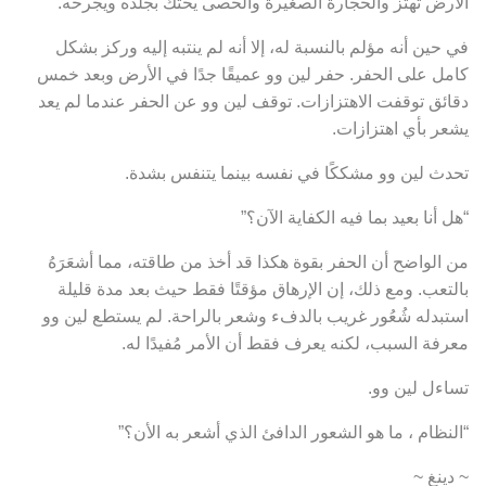
الأرض تهتز والحجارة الصغيرة والحصى يحتك بجلده ويجرحه.
في حين أنه مؤلم بالنسبة له، إلا أنه لم ينتبه إليه وركز بشكل
كامل على الحفر. حفر لين وو عميقًا جدًا في الأرض وبعد خمس
دقائق توقفت الاهتزازات. توقف لين وو عن الحفر عندما لم يعد
يشعر بأي اهتزازات.
تحدث لين وو مشككًا في نفسه بينما يتنفس بشدة.
“هل أنا بعيد بما فيه الكفاية الآن؟”
من الواضح أن الحفر بقوة هكذا قد أخذ من طاقته، مما أشعَرَهُ
بالتعب. ومع ذلك، إن الإرهاق مؤقتًا فقط حيث بعد مدة قليلة
استبدله شُعُور غريب بالدفء وشعر بالراحة. لم يستطع لين وو
معرفة السبب، لكنه يعرف فقط أن الأمر مُفيدًا له.
تساءل لين وو.
“النظام ، ما هو الشعور الدافئ الذي أشعر به الأن؟”
~ دينغ ~