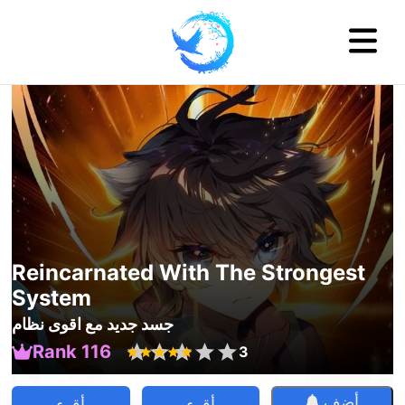
Reincarnated With The Strongest
System
جسد جديد مع اقوى نظام
Rank 116
3
أضف
أقرء
أقرء