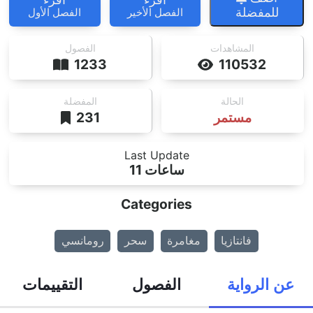
للمفضلة
الفصل الأخير
الفصل الأول
المشاهدات
الفصول
1233
110532
الحالة
المفضلة
مستمر
231
Last Update
11 ساعات
Categories
فانتازيا
مغامرة
سحر
رومانسي
عن الرواية
الفصول
التقييمات