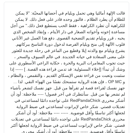
قالت الإلهة أمالثيا وهي تحمل ويليام في أحضانها المحبّة: "لا يمكن
للظلام أن يطرد الظلام ، فالنور وحده قادر على فعل ذلك. لا يمكن
للكراهية أن تطرد الكراهية ، فقط الحب يستطيع فعل ذلك." من أجل
مساعدة إخوته وأخواته الصغار في دار الأيتام ، وإنقاذ الشخص الذي
يحبه ، قرر ويليام تقديم التضحية القصوى. دفع هذا العمل غير الأناني
قلوب الآلهة إلى منح ويليام الفرصة لدخول دورة التناسخ ببركاتهم.
يشرع ويليام مع والدته إيلا وقطيع من الماعز في رحلة جديدة للعثور
على معنى السعادة في حياته الجديدة. في عالم السيوف والسحر ،
حيث تجوب المغامرات البرية والحرة ، حكاية الراعي الأسطوري على
وشك أن تبدأ! [إخلاء المسئولية: قد تدمن قراءة هذه القصة. ] ----- إذا
سئمت وتعبت من قراءة نفس الإيسكاي القديم ، والتقمص ، والنظام ،
و OP MC ، فإن هذه الرواية ستمنحك نفسًا من الهواء النقي. لذا ...
جهز نفسك لقراءة قصة لم تقرأها من قبل. جهز نفسك لتشعر بأشياء
لم تشعر بها من قبل. سأنتظرك في آخر فصول! ---- ملاحظة: أود أن
أشكر محرري RedPandaChick على تواجده دائمًا لمساعدتي في
تعديلات قصتي. شكر خاص لإيرانوت لمساعدتي في ضبط الرواية
لجعلها أكثر تناسقًا وأقل فوضوية. ----- ---- ملاحظة: أود أن أشكر
محرري RedPandaChick على تواجده دائمًا لمساعدتي في تعديلات
قصتي. شكر خاص لإيرانوت لمساعدتي في ضبط الرواية لجعلها أكثر
تناسقًا وأقل فوضوية. ----- ---- ملاحظة: أود أن أشكر محرري