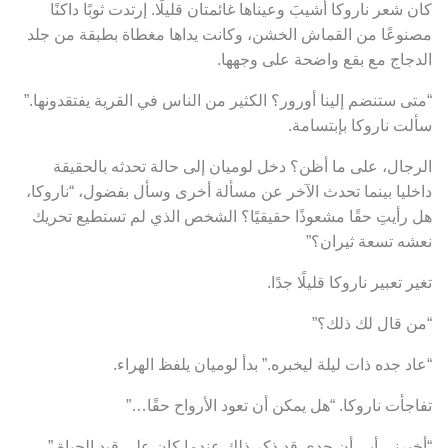
كان شعر ناروكا أشيبَ وعيناها غائمتان قليلًا. إرتدت ثوبًا داكنًا
مصنوعًا من القماش الخشن، وكانت يداها مغطاة بطبقة من جلد
الدجاج مع بقع واضحة على وجهها.
“متى ستنضم إلينا أورور؟ الكثير من الناس في القرية يفتقدونها.”
سألت ناروكا بإبتسامة.
الرجال، على ما أظن؟ دخل لوميان إلى حالة تحدثه بالحقيقة
داخليا بينما تحدث الآخر عن مسألة أخرى وسأل بفضول، “ناروكا،
هل رأيتِ حقًا مشعوذًا حقيقيًا؟ الشخص الذي لم تستطيع تحريك
نعشه تسعة ثيران؟”
تغير تعبير ناروكا قليلًا جدًا.
“من قال لك ذلك؟”
“عاد جده ذات ليلة ليخبره.” بدأ لوميان يلفظ الهراء.
تفاجأت ناروكا. “هل يمكن أن تعود الأرواح حقًا…”
“أخبرني أبي أن جدي قد ذكر ذلك عندما كان على قيد الحياة.”