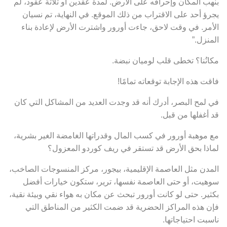
بنهب المكان وإحراقه على الأرض. لمدة عقدين أو ثلاثة عقود، لم
يجرؤ أحد على الاقتراب من ذلك الموقع. في النهاية، تم نسيان
الأمر. في وقت لاحق، جاءت أورور واشترت الأرض لإعادة بناء
المنزل.”
مكانُنا؟ تخطى قلب لوميان نبضة.
فاقت هذه الإجابة توقعاته تمامًا!
في لمح البصر، أدرك أنه قد وجدت العديد من المشاكل التي كان
قد أغفلها من قبل.
مع موهبة أورور في كسب المال وقدراتها الغامضة الغير بشرية،
لماذا بحق الأرض قد تستقر في ريف كوردو المعزول؟
المدن مثل العاصمة الإقليمية، بيجور، مركز المنسوجات الصاخب،
سوهيت، أو حتى العاصمة نفسها، ترير، ستكون خيارات أفضل
بكثير. حتى لو كانت أورور تبحث عن مكان به هواء نقي وبيئة نقية،
فإن هذه المراكز الحضرية قد ضمت الكثير من المناطق التي
ناسبت احتياجاتها.