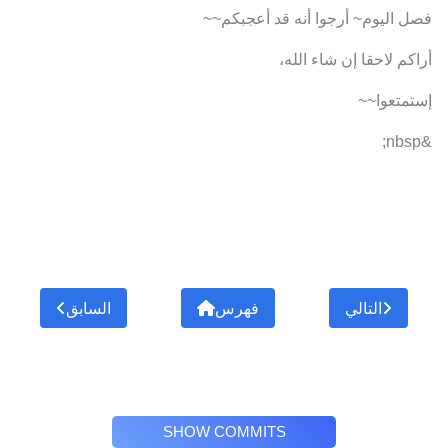
فصل اليوم~ أرجوا أنه قد أعجبكم~~
أراكم لاحقا إن شاء الله،
إستمتعوا~~
&nbsp;
التالي
فهرس
السابق
SHOW COMMITS