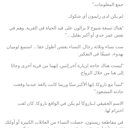
جمع المعلومات.”
لم يكن لدى رايمون أي شكوك.
“هناك تسعة شيوخ لا يزالون على قيد الحياة في القرية. وهم في
نفس عمر جدي أو أكبر بقليل…”
ست نساء وثلاثة رجال. النساء يعشن أطول حقا… استمع لوميان
بهدوء، عميقًا في التفكير.
“ليست هناك حاجة لزيارة آخر إثنين. إنهما من قرية أخرى وجائا
إلى هنا من خلال الزواج.
“لنبدأ مع ناروكا. إنها الأكبر سنًا وربما كانت بالغة عندما وقعت
حادثة المشعوذ.”
الاسم الحقيقي لـناروكا لم يكن في الواقع ناروكا. كان لقب
احترام لها.
في مقاطعة ريستون، حصلت النساء من العائلات الكبيرة أو أولئك