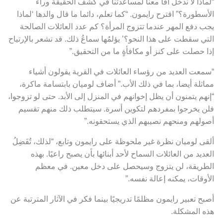
“لماذا لا ندخل آڤا معنا لمساعدتنا في كشف الحقيقة وراء
الأسطورة؟” اقترح رايمون. “كما تعلم، دائما ما قال والدها ‘لماذا
يجب دفع المهر عندما تتزوج المرأة؟ كم عدد العائلات الصالحة
التي سقطت على هذا النحو؟’ يؤلمُها سماعُ ذلك. قد تشعر بالإرتياح
إذا حصلت على كنز أو مكافأةٍ ما من التحقيق.”
“سمعت العديد من رؤساء العائلات في القرية يقولون أشياء
مماثلة أيضا، بما في ذلك الأب.” أضاف لوميان بابتسامة ماكرة،
“إنهم يتمنون أن يظل إخوانهم في المنزل إلى الأبد. حتى لو تزوجوا،
فلن يخرجوا بمفردهم لتكوين أسرة. سيتطلب ذلك منهم تقسيم
أصولهم ومنحهم نصيبهم الذي يستحقونه.”
ألقى لوميان نظرة غير ملحوظة على رايمون وتابع، “لذلك، تُفَضِلُ
العديد من العائلات السماح لأحد أبنائها بأن يصبح راعيًا. بهذه
الطريقة، لن يتزوج وسيحصل على دخل معين. في معظم
الأوقات، يمكنه إعالة نفسه.”
أصبح تعبير رايمون مظلمًا تدريجيًا بينما فكر في الآثار المترتبة عن
هذه المشكلة.