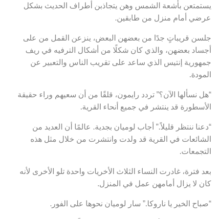
يستمتعن بأشعة الشمس وهن يتجاذبن أطراف الحديث بشكل
عرضي أمام منزل من طابقين.
جلسن قريباتٍ جدًا من بعضهن البعض، ينزعن القمل من على
أجساد بعضهن، والذي كان شكلًا من أشكال الترفيه في ريف
جمهورية إنتيس الذي ساعد على تقريب الناس والتعبير عن
المودة.
“هل نسألها الآن؟” تردد رايمون، قلقًا من أن سعيهم وراء حقيقة
الأسطورة قد ينتشر في جميع أنحاء القرية.
“دعنا ننتظر قليلاً.” أجاب لوميان بجدية. عالمًا أن العديد من
الشائعات في القرية قد ولدت وانتشرت من خلال مثل هذه
التجمعات.
بعد فترة، غادرت النساء الثلاث الأخريات واحدة تلو الأخرى لأنه
كان لا يزال أمامهن عمل في المنزل.
“صباح الخير يا ناروكا.” سار لوميان نحوها على الفور.