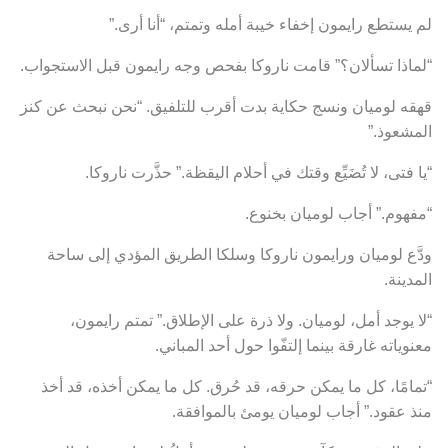
لم يستطع رايمون إخفاء خيبة أمله وتمتم، “أنا أرى.”
“لماذا تسألان؟” قامت ناروكا بفحص وجه رايمون قبل الاستجواب.
قهقه لوميان ونسج حكاية بدت أقرب للتلفيق. “نحن نبحث عن كنز
المشعوذ.”
“يا فتى، لا تُضَيِّع وقتك في أحلام اليقظة.” حذَّرت ناروكا.
“مفهوم.” أجاب لوميان بخنوع.
ودَّع لوميان ورايمون ناروكا وسلكا الطريق المؤدي إلى ساحة
المدينة.
“لا يوجد أمل، لوميان. ولا ذرة على الإطلاق.” تمتم رايمون،
معنوياته غارقة بينما إلتفّوا حول أحد المباني.
“تمامًا، كل ما يمكن حرقه، قد حُرق. كل ما يمكن أخذه، قد أخذ
منذ عقود.” أجاب لوميان يومئ بالموافقة.