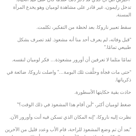
تدخل رايمون، غير قادر على مشاهدة لوميان وهو يخدع المرأة
المسنة.
سقط تعبير ناروكا. بعد لحظة من التفكير، تكلمت.
“قبل وفاته، لم يعرف أحد منا أنه مشعوذ. لقد تصرف بشكل
طبيعي تمامًا.”
تمامًا مثلما لا تعرفين أن أورور مشعوذة… فكر لوميان لنفسه.
“حتى مات فجأة وحلَّقت تلك البومة…” واصلت ناروكا، ضائعة في
ذكرياتها.
حاذت بقية حكايتها الأسطورة.
ضغط لوميان أكثر، “أين أقام هذا المشعوذ في ذلك الوقت؟”
نظرت إليه ناروكا، “إنه المكان الذي تسكن فيه أنت وأورور الآن.
“بعد أن تم وضع المشعوذ للراحة، قام الأب وعدد قليل من الآخرين