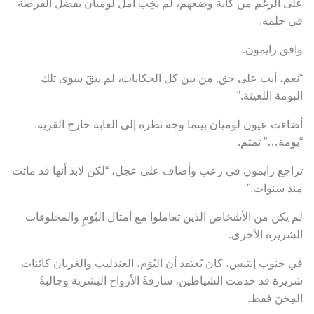
على الرغم من كآبة وضعهم، لم يَخِب أملُ لوميان بفضل الفرصة
في حلمه.
وافق رايمون.
“نعم، أنت على حق. من بين كل الحكايات، لم يبقَ سوى تلك
البومة اللعينة.”
أضاءت عيون لوميان بينما وجه نظره إلى الغابة خارج القرية.
“بومة…” تمتم.
تراجع رايمون في رعب وأضاف على عجل، “لكن لابد أنها قد ماتت
منذ سنوات.”
لم يكن من الأشخاص الذين تعاملوا مع أمثال البُوَمِ والمخلوقات
الشريرة الأخرى.
في جنوب إنتيس، كان يُعتقد أن البُوَم، العندليب والغربان كائنات
شريرة قد خدمت الشياطين، سارقةً الأرواح البشرية وجالبةً
المِحَنَ فقط.