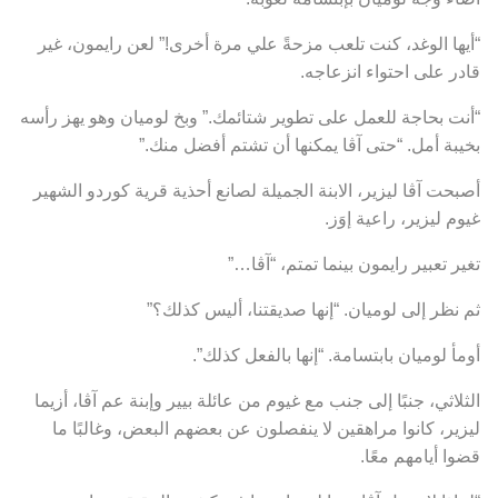
“أيها الوغد، كنت تلعب مزحةً علي مرة أخرى!” لعن رايمون، غير
قادر على احتواء انزعاجه.
“أنت بحاجة للعمل على تطوير شتائمك.” وبخ لوميان وهو يهز رأسه
بخيبة أمل. “حتى آڤا يمكنها أن تشتم أفضل منك.”
أصبحت آڤا ليزير، الابنة الجميلة لصانع أحذية قرية كوردو الشهير
غيوم ليزير، راعية إوَز.
تغير تعبير رايمون بينما تمتم، “آڤا…”
ثم نظر إلى لوميان. “إنها صديقتنا، أليس كذلك؟”
أومأ لوميان بابتسامة. “إنها بالفعل كذلك”.
الثلاثي، جنبًا إلى جنب مع غيوم من عائلة بيير وإبنة عم آڤا، أزيما
ليزير، كانوا مراهقين لا ينفصلون عن بعضهم البعض، وغالبًا ما
قضوا أيامهم معًا.