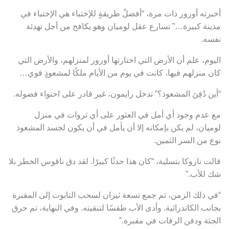
أخبرته أورور ذات مرة، “أفضلُ طريقةٍ للإختباء هي الإختباء في
مدينة كبيرة…” تسارع عقل لوميان وهو يكافح من أجل تهدئة
نفسه.
اليوم، علم أن الأرض التي اختارتها أورور لمنزلهم، والأرض التي
كان منزلهم فيها، كانت في يوم من الأيام ملكًا لمشعوذٍ قوي…
“أين دُفِنَ المشعوذ؟” تدخل رايمون، غير قادر على احتواء فضوله.
مع عدم وجود أي أمل في العثور على أي ثروات في منزل
لوميان، لم يكن بإمكانه إلا أن يأمل في أن يكون لجسد المشعوذ
نوع من السر الثمين.
قالت ناروكا بتسلية، “كان هذا حدثًا كبيرًا. لقد دق ناقوس الخطر بلا
شك للأب.”
“في ذلك الزمن، تم جمع تسعة ثيران لسحب التابوت إلى المقبرة
بجانب الكاتدرائية. وأدى الأب طقسًا لتنقيته. وفي النهاية، تم حرق
الجثة ودفن الرفات في مقبرة.”