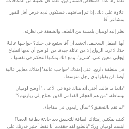
كلما زاد عدد الأشخاص المشاركين، كلما قل نصيبه من المكافآت.
علاوة على ذلك، إذا تم إضافتهم، فستكون لديه فرص أقل للفوز
بمشاعر آڤا.
نظر إليه لوميان بلمسة من اللطف والشفقة في نظرته.
أيها الطفل السخيف، أتعتقد أن آڤا ستقع في حبك؟ حواجبها عاليةٌ
جدًا، لا تريد الزواج إلا من عائلة جيدة. من الواضح أن لديها انطباع
إيجابي معين عني، ‘شرير’، ومع ذلك يمكنها التحكم في نفسها…
في منطقة داريج، عنى إمتلاك ‘حواجب عالية’ إمتلاك معايير عالية
أيضا، لن يقبلوا بأي رجل متوسط.
“دائما ما قالت أختي أنه هناك قوة في الأعداد.” أوضح لوميان
ببساطة، “من هم العجائز القدامى الذين نحتاج إلى زيارتهم؟”
“لم تقم بالتحقيق؟ “سأل رايمون في مفاجأة.
كيف يمكنني إمتلاك الطاقة للتحقيق بعد حادثة بطاقة العصا؟
ابتسم لوميان وردَّ: “بالطبع لقد حققت. أنا فقط أختبر قدرتك على