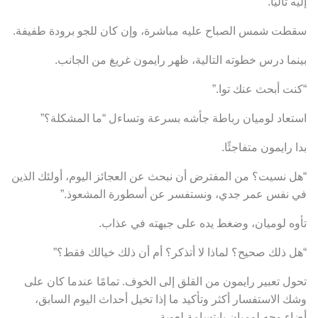
إليه تاليًا.
سقطت شمس الصباح عليه مباشرة، وإن كان للجو برودة طفيفة.
بينما درس خطوته التالية، ظهر رايمون غريغ من الجانب.
“كنت أبحث عنك توا.”
استعاد لوميان رباطة جأشه بسرعة وتساءل “ما المشكلة؟”
بدا رايمون متفاجئًا.
“هل نسيت؟ من المفترض أن نبحث عن العجائز اليوم، أولئك الذين
في نفس عمر جدي، ونستفسر عن أسطورة المشعوذ.”
تأوه لوميان، وضغط يده على جبهته في عذاب.
“هل ذلك صحيح؟ لماذا لا أتذكر؟ أم أن ذلك خيالك فقط؟”
تحول تعبير رايمون من القلق إلى الخوف. تمامًا عندما كان على
وشك الاستفسار أكثر وتأكيد ما إذا تخيل أحداث اليوم السابق،
أضاء وجه لوميان بإبتسامة لعوبة.