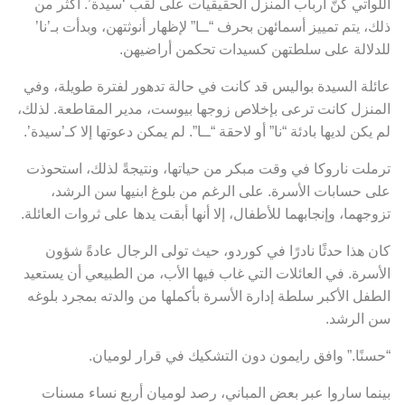
اللواتي كُنَّ أرباب المنزل الحقيقيات على لقب ‘سيدة’. أكثر من
ذلك، يتم تمييز أسمائهن بحرف “ــا” لإظهار أنوثتهن، وبدأت بـ’نا’
للدلالة على سلطتهن كسيدات تحكمن أراضيهن.
عائلة السيدة بواليس قد كانت في حالة تدهور لفترة طويلة، وفي
المنزل كانت ترعى بإخلاص زوجها بيوست، مدير المقاطعة. لذلك،
لم يكن لديها بادئة “نا” أو لاحقة “ــا”. لم يمكن دعوتها إلا كـ’سيدة’.
ترملت ناروكا في وقت مبكر من حياتها، ونتيجةً لذلك، استحوذت
على حسابات الأسرة. على الرغم من بلوغ ابنيها سن الرشد،
تزوجهما، وإنجابهما للأطفال، إلا أنها أبقت يدها على ثروات العائلة.
كان هذا حدثًا نادرًا في كوردو، حيث تولى الرجال عادةً شؤون
الأسرة. في العائلات التي غاب فيها الأب، من الطبيعي أن يستعيد
الطفل الأكبر سلطة إدارة الأسرة بأكملها من والدته بمجرد بلوغه
سن الرشد.
“حسنًا.” وافق رايمون دون التشكيك في قرار لوميان.
بينما ساروا عبر بعض المباني، رصد لوميان أربع نساء مسنات