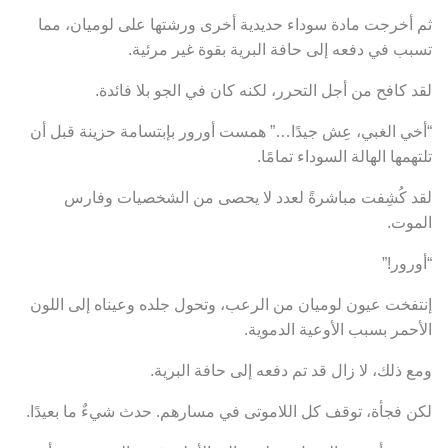
ثم أخرجت مادة سوداء حديدية أخرى ورشتها على لوميان، مما
تسبب في دفعه إلى حافة البرية بقوة غير مرئية.
لقد كافح من أجل التحرر، لكنه كان في الجو بلا فائدة.
“أخي الغبي، عِش جيدًا…” همست أورور بإبتسامة حزينة قبل أن
تلتهمها الهالة السوداء تمامًا.
لقد كُشِفت مباشرةً لعدد لا يحصى من الشخصيات وفارس
الموت.
“أورور!”
إنتفخت عيون لوميان من الرعب، وتحول جلده وعيناه إلى اللون
الأحمر بسبب الأوعية الدموية.
ومع ذلك، لا زال قد تم دفعه إلى حافة البرية.
لكن فجأة، توقف كل اللاموتى في مسارهم. حدث شيءٌ ما بعيدًا.