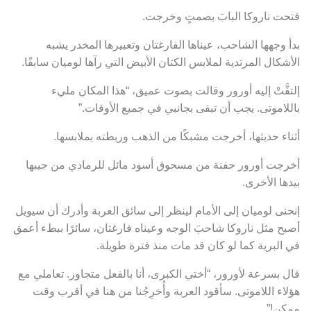
فتحت ناروكا البابَ بصمتٍ وخرجت.
بدأ وجهها الشاحب، عيناها الفارغتان وتعبيرها المخدر يشبه
الأشكال المرتدية لملابس الكتان الأبيض التي رآها لوميان سابقًا.
إلتفَّتْ إليه أورور وقالت بصوت عميق، “هذا المكان مليء
باللاموتى. يجب أن تبقى بجانبي في جميع الأوقات.”
أثناء حديثها، أخرجت مشبكًا من الذهب وربطته بملابسها.
أخرجت أورور حفنة من مسحوق أسود مائل للرمادي من جيبها
بيدها الأخرى.
إنحنى لوميان إلى الأمام لينظر إلى سائق العربة وأدرك أن سيويل
أصبح مثل ناروكا شاحبَ الوجه وعيناه فارغتان، سائرًا ببطء أعمق
في البرية كما لو كان قد مات منذ فترة طويلة.
قال بسرعة لأورور، “أختي الكبرى، أنا بالفعل متجاوز. تعاملي مع
هؤلاء اللاموتى. سأقود العربة وأُخرِجُنا من هنا في أقرب وقت
ممكن!”