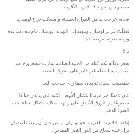
متسارعين نحو حافة البرية الأقرب.
فجأة، خرجت يد من النيران الذهبية، وأمسكت ذراع لوميان.
تَفَعَّلَتْ غرائز لوميان، ونبهته إلى التهديد الوشيك. قام بلف ساعده
ووجه ضربة سريعة لليد.
بااا!
شعر وكأنه لكم كتلة من الجليد الصلب. سارت قشعريرة عبر
جسده، مما جعله غير قادر على الحركة للحظة.
طقطقت أسنان لوميان بينما رأى صاحب اليد.
كان لاميتًا أخر مرتديًا للكتان الأبيض، لكنه كان يرتدي قناعًا
مصنوعًا من الورق الأبيض على وجهه. تفكك الشكل ببطء تحت
الضوء الذهبي.
إنقض اللاميت الغريب نحو لوميان، ولكن قبل أن يمكنه الاتصال،
نزل عليه شعاع من النور النقي المقدس.