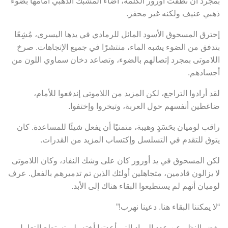
بمجرد أن نطقت أورور الكلمة، أضاء المشبك الذهبي أمامها بضوء
ذهبي عنيف ولكنه غير محفز.
إحترق المسحوق الأسود المائل للرمادي في يدها اليسرى، مُشِعًا
بتدفق من الضوء يشبه الماء، منتشرًا في جميع الإتجاهات. صرخ
اللاموتى بمجرد إتصالهم بالضوء، وتصاعد دخان سماوي اللون من
أجسادهم.
لقد أرادوا التراجع، لكن المزيد من اللاموتى إندفعوا للأمام،
ضاغطين أنفسهم حول العربة، وتبخروا وإختفوا.
راقب لوميان بحَسَدٍ وهيبة، متمنيًا أن يفعل شيئًا للمساعدة. كان
يتوق للتقدم في التسلسل وإكتساب المزيد من القدرات.
لكن المسحوق في يد أورور كان على وشك النفاد، وكان اللاموتى
لا يزالون قادمين، متجاهلين أولئك الذين تم تدميرهم بالفعل. عرف
لوميان أنهم لم يستطيعوا البقاء هناك إلى الأبد.
“لا يمكننا البقاء هنا. دعينا نهرب!”
بغض النظر عن عدد المواد التي أعدتها أخته، لم تستطِع التعامل