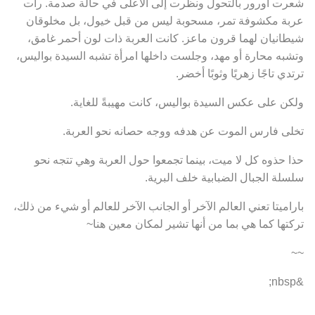
شعرت أورور بالتحول ونظرت إلى الأعلى في حالة صدمة. رأت
عربة مكشوفة تمر، مسحوبة ليس من قبل خيول، بل مخلوقان
شيطانيان لهما قرون ماعز. كانت العربة ذات لون أحمر غامق،
وتشبه محارة أو مهد، وجلست داخلها امرأة تشبه السيدة بواليس،
ترتدي تاجًا زهريًا وثوبًا أخضر.
ولكن على عكس السيدة بواليس، كانت مهيبةً للغاية.
تخلى فارس الموت عن هدفه ووجه حصانه نحو العربة.
حذا حذوه كل لا ميت، بينما تجمعوا حول العربة وهي تتجه نحو
سلسلة الجبال الضبابية خلف البرية.
باراميتا تعني العالم الآخر أو الجانب الآخر للعالم أو شيء من ذلك،
تركتها كما هي بما من أنها تشير لمكان معين هنا~
~~
&nbsp;