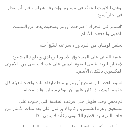
توقف اللاميت المُقنَّع في مساره، وإحترق بشراسة قبل أن يتحلل
في بخار أسود.
“إستمر في التحرك!” صرخت أورور وسحبت يدها عن المشبك
الذهبي وإندفعت للأمام.
تخلص لوميان من البرد وزاد سرعته ليتَّبِعَ أخته.
اعتمد الثنائي على المسحوق الأسود الرمادي وتعاويذ المشعوذ
لإجتياز البرية. قضى الضوء الذهبي على عدد لا يحصى من اللاموتى
المكسوين بالكتان الأبيض.
لسوء الحظ، لم تستطِع أورور ببساطة إبقاء مادة واحدة لتعبئة كل
حقيبة. كمشعوذ، كان عليها أن تتوقع سيناريوهات مختلفة.
لم يمضِ وقت طويل حتى فرغت الحقيبة التي إحتوت على
مسحوق زهرة الشمس، وكانوا لا يزالون على بعد مئات الأمتار من
حافة البرية. بدا قطيع اللاموتى وكأنه لا ينتهي أبدًا.
ما أخافهم أكثر هو إقتراب فارس الموت. شعر الفارس الذي