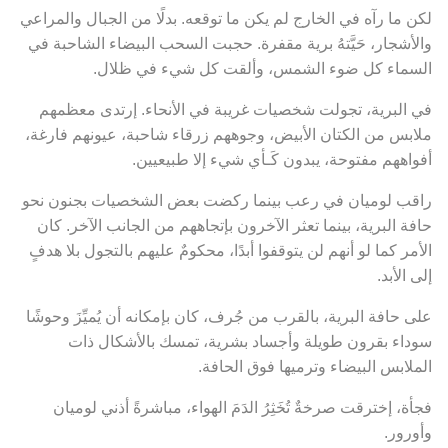
لكن ما رآه في الخارج لم يكن ما توقعه. بدلًا من الجبال والمراعي
والأشجار، حَيَّتهُ برية مقفرة. حجبت السحب البيضاء الشاحبة في
السماء كل ضوء الشمس، وألقت كل شيء في ظلال.
في البرية، تجولت شخصيات غريبة في الأنحاء. إرتدى معظمهم
ملابس من الكتان الأبيض، وجوههم زرقاء شاحبة، عيونهم فارغة،
أفواههم مفتوحة، يبدون كَـأي شيء إلا طبيعيين.
راقب لوميان في رعب بينما ركضت بعض الشخصيات بجنون نحو
حافة البرية، بينما تعثر الآخرون بإتجاههم من الجانب الآخر. كان
الأمر كما لو أنهم لن يتوقفوا أبدًا، محكومٌ عليهم بالتجول بلا هدفٍ
إلى الأبد.
على حافة البرية، بالقرب من جُرف، كان بإمكانه أن يُميِّزَ وحوشًا
سوداء بقرون طويلة وأجساد بشرية، تمسك بالأشكال ذات
الملابس البيضاء وترميها فوق الحافة.
فجأة، إخترقت صرخةٌ تُخَثِرُ الدَمَ الهواء، مباشرةً أذني لوميان
وأورور.