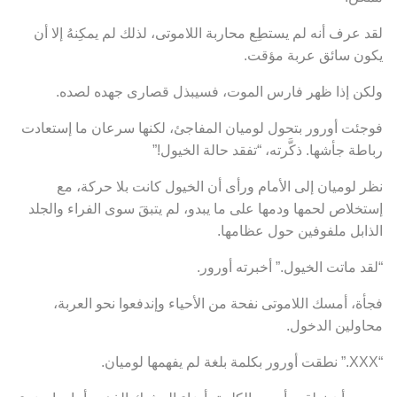
لقد عرف أنه لم يستطِع محاربة اللاموتى، لذلك لم يمكِنهُ إلا أن
يكون سائق عربة مؤقت.
ولكن إذا ظهر فارس الموت، فسيبذل قصارى جهده لصده.
فوجئت أورور بتحول لوميان المفاجئ، لكنها سرعان ما إستعادت
رباطة جأشها. ذكَّرته، “تفقد حالة الخيول!”
نظر لوميان إلى الأمام ورأى أن الخيول كانت بلا حركة، مع
إستخلاص لحمها ودمها على ما يبدو، لم يتبقَ سوى الفراء والجلد
الذابل ملفوفين حول عظامها.
“لقد ماتت الخيول.” أخبرته أورور.
فجأة، أمسك اللاموتى نفحة من الأحياء وإندفعوا نحو العربة،
محاولين الدخول.
“XXX.” نطقت أورور بكلمة بلغة لم يفهمها لوميان.