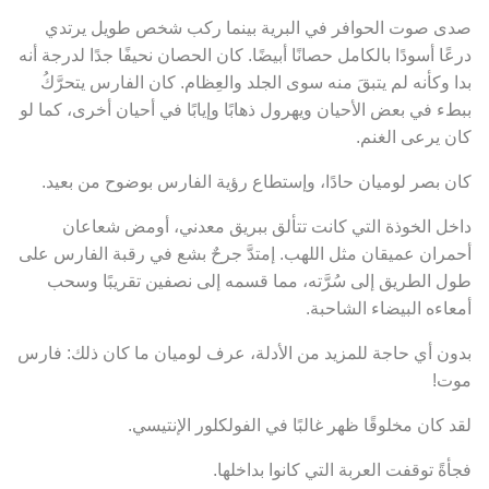
صدى صوت الحوافر في البرية بينما ركب شخص طويل يرتدي
درعًا أسودًا بالكامل حصانًا أبيضًا. كان الحصان نحيفًا جدًا لدرجة أنه
بدا وكأنه لم يتبقَ منه سوى الجلد والعِظام. كان الفارس يتحرَّكُ
ببطء في بعض الأحيان ويهرول ذهابًا وإيابًا في أحيان أخرى، كما لو
كان يرعى الغنم.
كان بصر لوميان حادًا، وإستطاع رؤية الفارس بوضوح من بعيد.
داخل الخوذة التي كانت تتألق ببريق معدني، أومض شعاعان
أحمران عميقان مثل اللهب. إمتدَّ جرحٌ بشع في رقبة الفارس على
طول الطريق إلى سُرَّته، مما قسمه إلى نصفين تقريبًا وسحب
أمعاءه البيضاء الشاحبة.
بدون أي حاجة للمزيد من الأدلة، عرف لوميان ما كان ذلك: فارس
موت!
لقد كان مخلوقًا ظهر غالبًا في الفولكلور الإنتيسي.
فجأةً توقفت العربة التي كانوا بداخلها.