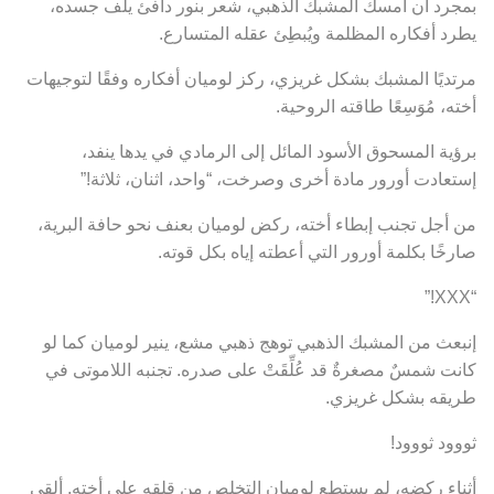
بمجرد أن أمسك المشبك الذهبي، شعر بنور دافئ يلف جسده،
يطرد أفكاره المظلمة ويُبطِئ عقله المتسارع.
مرتديًا المشبك بشكل غريزي، ركز لوميان أفكاره وفقًا لتوجيهات
أخته، مُوَسِعًا طاقته الروحية.
برؤية المسحوق الأسود المائل إلى الرمادي في يدها ينفد،
إستعادت أورور مادة أخرى وصرخت، “واحد، اثنان، ثلاثة!”
من أجل تجنب إبطاء أخته، ركض لوميان بعنف نحو حافة البرية،
صارخًا بكلمة أورور التي أعطته إياه بكل قوته.
“XXX!”
إنبعث من المشبك الذهبي توهج ذهبي مشع، ينير لوميان كما لو
كانت شمسٌ مصغرةٌ قد عُلِّقَتْ على صدره. تجنبه اللاموتى في
طريقه بشكل غريزي.
ثووود ثووود!
أثناء ركضه، لم يستطع لوميان التخلص من قلقه على أخته. ألقى