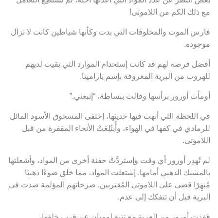
مع ذلك الكم من اللاموتى!
فارس الموت والمخلوقات التي بدت وكأنها شياطين كانت لا تزال
موجودة.
أفضل فرصة لهم قد كانت إستخدام الموارد التي بقيت لديهم
للهروب من البرية المعروفة بإسم باراميتا.
أومأت أورور برأسها وقالت ببساطة، “إتبعني.”
في اللحظة التي أنهت فيها حديثها، إختفى المسحوق الأسود المائل
للرمادي في كفها في الهواء، وأُبتُلِعَتْ الأنحاء المقفرة من قبل
اللاموتى.
لم تُهدِر أورور أي وقت وإستردَّتْ حفنة أخرى من المواد، وأشعلتها
بالمشبك الذهبي أمامها. إشتعلت المواد، مما خلق ضوءًا ذهبيًا
مُبهِرًا قضى على اللاموتى المُقتربين. صرخاتهم المؤلمة صدت في
البرية قبل أن تتفكك إلى عدم.
قفزت أورور من العربة مع تتبع لوميان عن قرب خلفها،