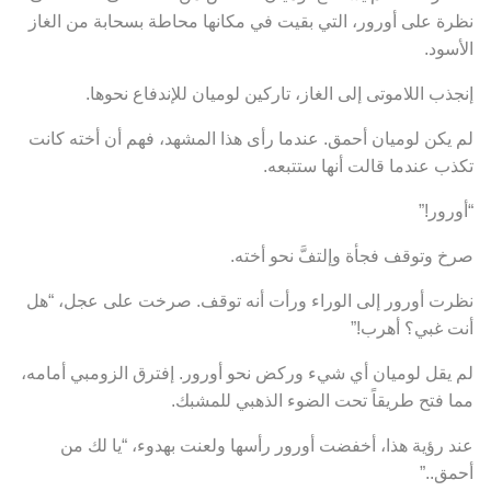
نظرة على أورور، التي بقيت في مكانها محاطة بسحابة من الغاز
الأسود.
إنجذب اللاموتى إلى الغاز، تاركين لوميان للإندفاع نحوها.
لم يكن لوميان أحمق. عندما رأى هذا المشهد، فهم أن أخته كانت
تكذب عندما قالت أنها ستتبعه.
“أورور!”
صرخ وتوقف فجأة وإلتفَّ نحو أخته.
نظرت أورور إلى الوراء ورأت أنه توقف. صرخت على عجل، “هل
أنت غبي؟ أهرب!”
لم يقل لوميان أي شيء وركض نحو أورور. إفترق الزومبي أمامه،
مما فتح طريقاً تحت الضوء الذهبي للمشبك.
عند رؤية هذا، أخفضت أورور رأسها ولعنت بهدوء، “يا لك من
أحمق..”