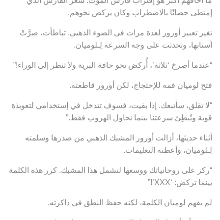
إمتطى حصانًا بالاضطراب وكان يركض نحوهم.
تغير تعبير أورور لعدة مرات في الضوء الذهبي. تباطأت، صرَّتْ
أسنانها، وتحدثت على وجه السرعة لِـلوميان.
“عندما أصرخ ‘ثلاثة’، أُركض نحو حافة البرية ولا تنظر إلى الوراء!”
فتح لوميان فمه للإحتجاج، لكن أورور قاطعته.
“لا تقلق، سأتبعك. إذا بقيت، فسوف تتدخل في إستخدامي لتعويذة
قوية وتُبطِئ سرعتنا بينما نحاول الهروب فقط.”
أثناء حديثها، أزالت أورور المشبك الذهبي من صدرها وسلمته
لِـلوميان، وأعطته التعليمات.
“ركز على روحانياتك ووسعها لتشمل هذا المشبك. كرر هذه الكلمة
بينما تركض: ‘XXX’!”
لم يفهم لوميان الكلمة، لكنه حفظ النطق في ذاكرته.