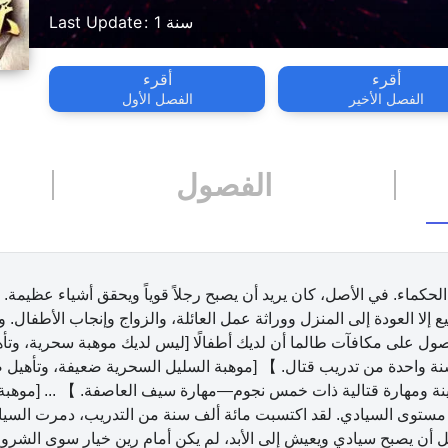
1 سنة
Last Update
أقرء
أقرء
الفصل الأخير
الفصل الأول
الفصول
كماء. في الأصل، كان يريد أن يصبح رجلاً قوياً ويحقق أشياء عظيمة. و
ع إلا العودة إلى المنزل ووراثة عمل العائلة، والزواج وإنجاب الأطفال. و
ول على مكافآت طالما أن لديك أطفالًا [ليس لديك موهبة سحرية، وتأه
 واحدة من تدريب قتال. 】 [موهبة السليل السحرية ضعيفة، وتأهيل ض
 ومهارة قتالية ذات خمس نجوم—مهارة سيف العاصفة. 】 ... [موهبة ا
هو مستوى السيادي. لقد اكتسبت مائة ألف سنة من التدريب، دمرت السيادي
أن يصبح سيادي ويعيش إلى الأبد، لم يكن أمام رين خيار سوى الشروع