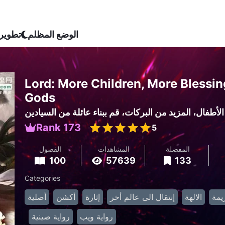
الوضع المظلم
تطوير
Lord: More Children, More Blessin
Gods
الأطفال، المزيد من البركات، قم ببناء عائلة من السيادين
Rank 173
5
المفضلة
المشاهدات
الفصول
100
57639
133
Categories
يمة
الالهة
إنتقال الى عالم أخر
إثارة
أكشن
أصلية
رواية ويب
رواية صينية