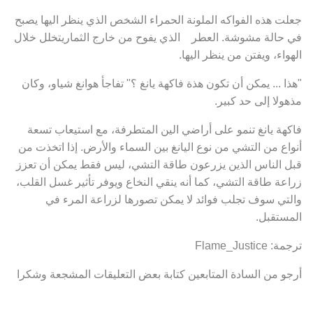
جعلت هذه الفواكه الملونة الحمراء الشخص الذي ينظر اليها يصبح
في حالة مشوشة. العطر الذي يفوح من خارج الثماريتخلل خلال
الهواء، ويفتن من ينظر اليها.
"هذا ... يمكن أن تكون هذة فاكهة يانغ ؟" تفاجأ هوانغ شياو، وكان
مذهولا إلى حد كبير.
فاكهة يانغ تنمو على أراضي الين المتطرفة، مع استيعاب تسعة
أنواع من التشي من نوع اليانغ بين السماء والأرض. إذا اتخذت من
قبل الناس الذين يزرعون طاقة التشي، ليس فقط يمكن أن تعزز
زراعة طاقة التشي، كما أنه ينقي النخاع ويوفر تأثير غسل القلب،
والتي سوف تجلب فوائد لا يمكن تصورها لزراعة المرء في
المستقبل.
ترجمة: Flame_Justice
أرجو من السادة المتابعين كتابة بعض التعليقات المشجعة وشكرا