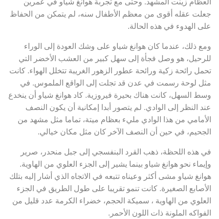
العظام زينت المشهد. وحتى مع تجربة هوانغ شياو في عمرين
جعلت عقله أقوى من معظم الأطفال سنه، لم يتمكن من الحفاظ
على الهدوء في هذه الحالة.
ومع ذلك، عندما كان هوانغ شياو على وشك العودة إلى الوراء
للرحيل، هو وصل فجأة إلى سهل كبير من العشب الأخضر التي
تحمل رائحة زكية ورائحة عطور الزهور الغريبة تتخلل الهواء. كانت
مثل لوحة رسمت في عدن قد تجلت إلى الواقع الملموس. في
وسط السهل، كانت هناك بحيرة فيروزية. كاد هوانغ شياو أن ينخدع
عند النظر إلى الوادي. لم يتصور أبدا إمكانية أن يكون النصف
الأمامي من هذا الوادي مليء بعظام ميتة، تماما مثل مشهد من
الجحيم، في حين أن النصف الآخر كان مثل مكان خيالي.
في هذه اللحظة، ذهب القرد البنفسجي إلى جبل منحدر، صرير
وإيماء نحو هوانغ شياو بينما يشير إلى الجزء العلوي من الهاوية.
هوانغ شياو مشى أكثر وعيناه تتبعه في الاتجاه الذي أشار إليه بتلك
الأصابع الصغيرة. كانت تنمو تقريبا على طول الطريق في الجزء
العلوي من الهاوية ، سميكة الحجم، خضراء الكرمة عدد قليل من
الفواكه الملونة ذات اللون الأحمر.