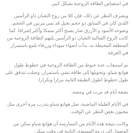
في امتصاص الطاقة الروحية بشكل كبير.
وبصرف النظر عن ذلك، فإن كلا من روح الثعبان ذاو الرأسين
اللذي كان في السابق ذو حجم نخيل قد نمي مرتين في الحجم،
وضوءه الأسود و الأزرق صار يصبح أكثر سمكا وأكثر إشراقا. كما
كانت الروح القتالية الثعبان ذو الرأسين يلتهم الطاقة الروحية من
المنطقة المحيطة به، بدأت أضواء سوداء وزرقاء تلمع باستمرار
في الغرفة.
تم استيعاب عدة خيوط من الطاقة الروحية في خطوط طول
هوانغ شياو، وتحويلها إلى طاقة تشي باستمرار، وضلت تتدفق على
طول خطوط اطول الطبقة الثانية مرارا وتكرارا.
بضعة أيام قد مرت في ومضة.
في الأيام القليلة الماضية، ضل هوانغ شياو يتدرب مرة أخرى مثل
مجنون بغض النظر عن الوقت.
وكانت نتيجة هذه الأيام من الممارسة أن هوانغ شياو تمكن من
الوصول إلى ذروة المستوي الثانية في وقت مبكر.