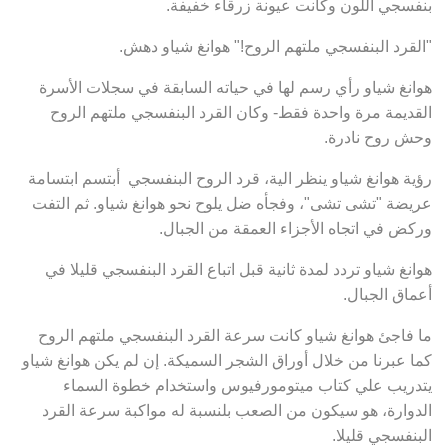
بنفسجي اللون وكانت عيونة زرقاء خفيفة.
"القرد البنفسجي ملتهم الروح!" هوانغ شياو دهش.
هوانغ شياو رأي رسم لها في حياته السابقة في سجلات الأسرة
القديمة مرة واحدة فقط- وكان القرد البنفسجي ملتهم الروح
وحش روح نادرة.
رؤية هوانغ شياو ينظر الية، قرد الروح البنفسجي أبتسم ابتسامة
عريضة "تشى تشى"، وفجأه ضل يلوح نحو هوانغ شياو. ثم التفت
وركض في اتجاه الأجزاء العمقة من الجبال.
هوانغ شياو تردد لمدة ثانية قبل اتباع القرد البنفسجي قليلا في
أعماق الجبال.
ما فاجئ هوانغ شياو كانت سرعة القرد البنفسجي ملتهم الروح
كما عبرنا من خلال أوراق الشجر السميكة. إن لم يكن هوانغ شياو
يتدريب علي كتاب ميتومورفيوس واستخدام خطوة السماء
الدوارة، هو سيكون من الصعب بلنسبة له مواكبة سرعة القرد
البنفسجي قليلا.