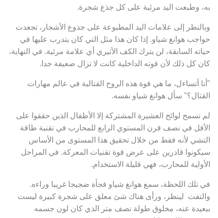
به، وطبعت اليد مرئية على كل جذع شجرة.
وبالنظر إلى علامات اليد المطبوعة على جذوع الأشجار، تجعدت
حواجب هوانغ شياو. إذا كان هذا مثل التي كان يتدرب عليها في
حياته السابقة، لن يترك الكف الأثيري أي علامة مرئية. في النهاية،
كان كل ذلك لأن قوته الداخلية كانت لا تزال ضعيفة جدا.
"أنا أتساءل، ما هي قوة هذه الروح القتالية في عالم مهارات
القتال؟" سأل هوانغ شياو نفسه.
لم تسمح لوائح العشيرة المشتركة إلا الأطفال الذين حققوا على
الأقل في نصف قرن المستوي الرابع للمحارب في تقنية طاقة
التشي لأنه فقط من خلال تحقيق هذا المستوى من الأساس
سيكونوا قادرين على عرض قوة تقنيات المعركة. في المراحل
الأولية للمحارب، فهي قليلة الاستخدام.
في تلك اللحظة، سمع هوانغ شياو فجأة ضجيجا غريبا وراءه.
والتفت لينظر، ورأى هناك شئ معلق على شجرة كبيرة ليست
ببعيدة عنه، مخلوق طولة نصف متر الذي كان لون جسمه