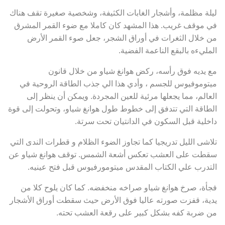
ليلة مظلمة، وأشجار الغابات الكثيفة، وشخصية صغيرة تقف هناك
في موقف غريب. هذا المشهد كان كاملا مع ضوء القمر المشرق
من خلال الثغرات في أوراق الشجر، جعل صوء القمر الأرض
المليءه بالبقع الناعمة الفضية.
مع يديه فوق رأسه، ركض هوانغ شياو من خلال قانون
ميتوموفيوس للجسم ، وأدي هذا الي جذب الطاقة الروحية في
العالم، مما يجعلها مرئية للعين المجردة. ويمكن أن ينظر إلى
الطاقة التي تتدفق إلى خطوط طول هوانغ شياو، وتحولت إلى قوة
داخلية قبل السكون في الدانتيان تحت سرتة.
تلاشى الليل تدريجيا كما تجاوز الضوء الظلام و قطرات الندى التي
سقطت على العشب تعكس أشعة الشمس. توقف هوانغ شياو عن
التدرب علي الكتاب المقدس ميتومورفيوس قبل فتح عينيه.
فجأة، صرخ هوانغ شياو صراخه منخفضه. كما كان يلوح كلا من
يدية، قفزت صورته عاليا فوق الأرض حيث سقطت أوراق الأشجار
من ضربة كفه بشكل كبير على رقعة العشب تحته.