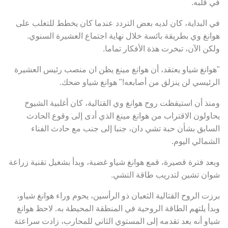
في قلبه.
في البداية، كان لديه بعض التردد عندما كان يخطط للتغلب على
هوانغ وي بطريقة بائسة خلال نهاية اجتماع العشيرة السنوي.
ولكن الآن، تبخرت هذة الأفكار تماما.
"هوانغ شياو يعتقد، أن هوانغ مينغ يظن ان منصب رئيس العشيرة
الرئيسي لن ينزلق من أصابعه!" هوانغ شياو ضحك.
ومنذ أن استيقظت روح هوانغ وي القتالية، كان أغلبية الشيوخ
يحاولون الاقتراب من هوانغ مينغ الذي أدى إلى وقوع الحادث
السابق بشأن حبة تشي دان، جنبا إلى جنب مع حادث الفناء
الشمالي اليوم.
وبعد فترة قصيرة، قمع هوانغ شياو غضبة، وبدأ بشغيل تقنية زراعة
شوان تشين لتدريب طاقة التشي.
برزت الروح القتالية الثعبان ذو الرأسين، يحوم وراء هوانغ شياو،
وبدأ يلتهم الطاقة الروحية في المنطقة المحيطة به. لاحظ هوانغ
شياو أنه بعد تقدمه إلى المستوي الثاني للمحارب، زادت سراعتة