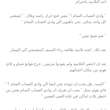
احد التلاميذ باحترام
" وادي الضباب السام ! " تشن فنغ حرك راسه وقال : " ليتبعني
كل واحد منكم , نحن ذاهبون الي وادي الضباب السام "
" نعم شيخ تشن "
بعد ذلك , اتجه تلاميذ طائفة رداء السيف البنفسجي الي اليسار
بعد ان اختفي التلاميذ ولم يعودوا مرئيين , خرج هوانغ شياو و فاي
هوي من مكان اختبائهم
" السيد , هل يجب ان نتوجه نحن ايضا الي وادي الضباب السام ؟ "
فاي هوي سئل " يجب ان تعرف ان وادي الضباب السام يعتبر من
اخطر ثلاث اماكن في غابة القمر الفضي "
" واحد من الاماكن الثلاث الاكثر خطورة ؟ " تأمل هوانغ شياو