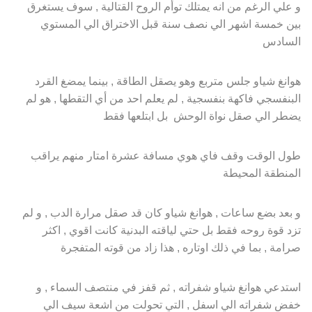
و علي الرغم من انه يمتلك توأم الروح القتالية , سوف يستغرق
بين خمسة اشهر الي نصف سنة قبل الاختراق الي المستوي
السادس
هوانغ شياو جلس متربع وهو يصقل الطاقة , بينما يمضغ القرد
البنفسجي فاكهة بنفسجية , لم يعلم احد من أي التقطها , هو لم
يضطر الي صقل نواة الوحش بل ابتلعها فقط
طول الوقت وقف فاي هوي مسافة عشرة امتار منهم يراقب
المنطقة المحيطة
و بعد بضع ساعات , هوانغ شياو كان قد صقل مرارة الدب , و لم
تزد قوة روحه فقط بل حتي لياقته البدنية كانت اقوي , اكثر
صرامة , بما في ذلك اوتاره , هذا زاد من قوته المتفجرة
استدعي هوانغ شياو شفراته , ثم قفز في منتصف السماء , و
خفض شفراته الي اسفل , التي تحولت من اشعة سيف الي