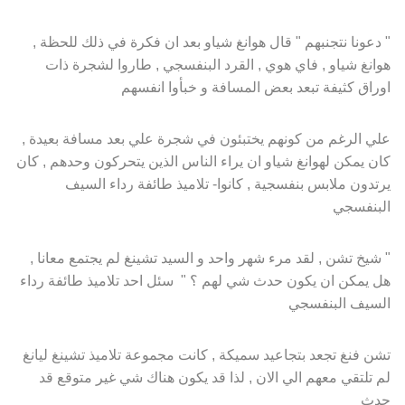
" دعونا نتجنبهم " قال هوانغ شياو بعد ان فكرة في ذلك للحظة ,
هوانغ شياو , فاي هوي , القرد البنفسجي , طاروا لشجرة ذات
اوراق كثيفة تبعد بعض المسافة و خبأوا انفسهم
علي الرغم من كونهم يختبئون في شجرة علي بعد مسافة بعيدة ,
كان يمكن لهوانغ شياو ان يراء الناس الذين يتحركون وحدهم , كان
يرتدون ملابس بنفسجية , كانوا- تلاميذ طائفة رداء السيف
البنفسجي
" شيخ تشن , لقد مرء شهر واحد و السيد تشينغ لم يجتمع معانا ,
هل يمكن ان يكون حدث شي لهم ؟ " سئل احد تلاميذ طائفة رداء
السيف البنفسجي
تشن فنغ تجعد بتجاعيد سميكة , كانت مجموعة تلاميذ تشينغ ليانغ
لم تلتقي معهم الي الان , لذا قد يكون هناك شي غير متوقع قد
حدث