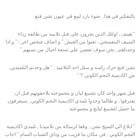
بالتفكير في هذا , ضوء بارد لمع في عيون تشن فنغ
" همف , اولئك الذين يجرون علي قتل تلاميذ من طائفة رداء
السيف البنفسجي , تعبوا من العيش " و اضاف شخص اخر : " و اذا
وجدناهم , نحن سوف نقضي علي تسعة اجيال من نسبهم "
تشن فنغ حرك راسه و سئل احد التلاميذ : " هل وجدتم التلميذين
من اكاديمية النجم الكوني ؟ "
قبل شهر واحد كان تشينغ ليان و مجموعته يلاحقونهم قبل ان
يفترقوا , و طالما وجدوا تلمذي اكاديمية النجم الكوني , سيعرفون
ما حصل لتشينغ ليانغ و مجموعته
" ابلاغ الي الشيخ تشن , وفقا لرسالة من تلاميذنا , تلمذي اكاديمية
النجم الكوني , في مكان ما قريب من وداي الضباب السام " اجاب