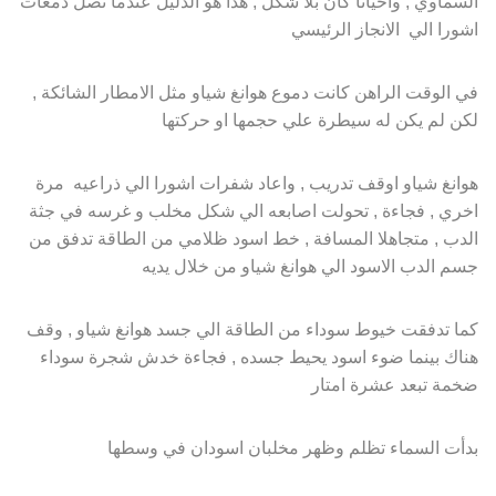
السماوي , واحيانا كان بلا شكل , هذا هو الدليل عندما تصل دمعات
اشورا الي الانجاز الرئيسي
في الوقت الراهن كانت دموع هوانغ شياو مثل الامطار الشائكة ,
لكن لم يكن له سيطرة علي حجمها او حركتها
هوانغ شياو اوقف تدريب , واعاد شفرات اشورا الي ذراعيه مرة
اخري , فجاءة , تحولت اصابعه الي شكل مخلب و غرسه في جثة
الدب , متجاهلا المسافة , خط اسود ظلامي من الطاقة تدفق من
جسم الدب الاسود الي هوانغ شياو من خلال يديه
كما تدفقت خيوط سوداء من الطاقة الي جسد هوانغ شياو , وقف
هناك بينما ضوء اسود يحيط جسده , فجاءة خدش شجرة سوداء
ضخمة تبعد عشرة امتار
بدأت السماء تظلم وظهر مخلبان اسودان في وسطها