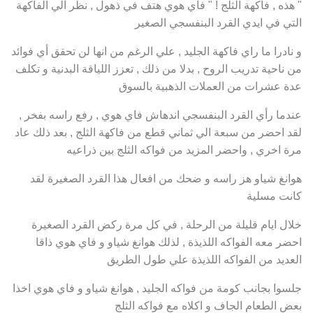
" هذه , فاكهة الثلج ! " فاي هوي هتف في ذهول , نظر الي الفاكهة
التي في ايدي القرد البنفسجي الصغير
و نادرا ما راي فاكهة الجليد , علي الرغم من انها لن تحقق أي فوائد
من ناحية تدريب الروح , بدلا من ذلك , تعزز اللياقة البدنية و تكلف
عدة عشرات من العملات الذهبية بالسوق
عندما رأي القرد البنفسجي اندهاش فاي هوي , رفع راسه بفخر ,
لقد احضر من سبعة الي ثماني قطع من فاكهة الثلج , بعد ذلك عاد
مرة اخري , واحضر المزيد من فواكه الثلج بين ذراعيه
هوانغ شياو هز راسه و ضحك من افعال هذا القرد الصغيرة لقد
كانت مسلية
خلال ايام قليلة من الرحلة , في كل مرة ركض القرد الصغيرة
احضر معه الفواكه اللذيذة , لذلك هوانغ شياو و فاي هوي ذاقا
العديد من الفواكه اللذيذة علي طول الطريق
جلسوا بجانب كومة من فواكه الجليد , هوانغ شياو و فاي هوي اخذا
بعض الطعام الجاف و اكلاه مع فواكه الثلج