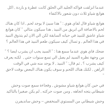
عندما انزلقت فواكه الجليد الي الحلق كانت عطرة و باردة , اكل
هوانغ شياو ثلاث دون شعور بالاكتفاء
هوانغ شياو قال لفاي هوي : " هذا سيئ لا يوجد لحم , اذا كان هناك
لحم بالاضافة الي ابريق من النبيذ , هذا سيكون مثالي " كان هوانغ
شياو عاشق للنبيذ في حياته السابقة لكن الي الان لم يتذوق النبيذ
في هذا العالم , و تسال كيف سيكون طعم النبيذ في هذا العالم ؟
ضحك فاي هوي عندما سمع هذا : " السيد يحب ان يشرب ايضا ؟ "
من وجهة نظره السيد لم يصل الي تسع سنوات حتي , لكنه يعرف
كيف يشرب ؟ , ثم قال: " النبيذ , لا يوجد منه شي في الوقت
الراهن , لكنك هناك اللحم و سوف يكون هناك البعض بوقت لاحق
"
في حين كان هوانغ شياو مشوش , وفجاءة سمع صوت وحش
شيطاني يتجه اتجاهه , ومن صوت حركته , لم يكن صغيرا بالتاكيد
وحش شيطاني من المستوي المنخفض – وحش سانديفرن