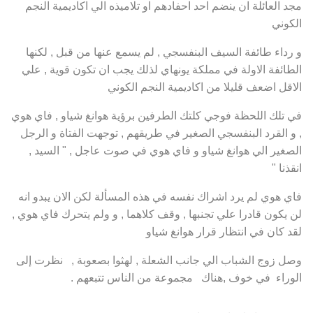
مجد العائلة ان ينضم احد احفادهم او تلاميذه الي اكاديمية النجم
الكوني
و رداء طائفة السيف البنفسجي , لم يسمع عنها من قبل , لكنها
الطائفة الاولة في مملكة يونهاي لذلك يجب ان تكون قوية , علي
الاقل اضعف قليلا من اكاديمية النجم الكوني
في تلك اللحظة فوجي كلتك الطرفين برؤية هوانغ شياو , فاي هوي
, و القرد البنفسجي الصغير في طريقهم , توجهت الفتاة و الرجل
الصغير الي هوانغ شياو و فاي هوي في صوت عاجل , " السيد ,
انقذنا "
فاي هوي لم يرد اشراك نفسه في هذه المسألة لكن الان يبدو انه
لن يكون قادرا علي تجنبها , وقف كلاهما , و ولم يتحرك فاي هوي ,
لقد كان في انتظار قرار هوانغ شياو
وصل زوج الشباب الي جانب الشعلة , لهثوا بصعوبة , نظرت إلى
الوراء في خوف ,هناك مجموعة من الناس تتبعهم .