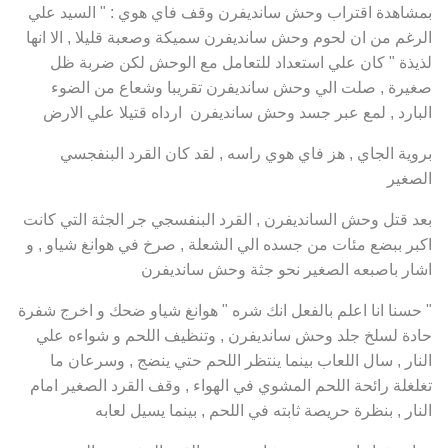
بمشاهدة اقتراب وحش سانديفرن وقف فاي هوي : " السيد علي
الرغم من ان لحوم وحش سانديفرن سميكة وصعبة قليلا , الا انها
لذيذة " كان علي استعداد للتعامل مع الوحش لكن ضربة ظل
صغيرة , صلت الي وحش سانديفرن تقريبا وشعاع من الضوء
البارد , لمع عبر جسد وحش سانديفرن ارداه قتيلا علي الارض
بروية الجاي , هز فاي هوي راسه , لقد كان القرد البنفجسي
الصغير
بعد قتل وحش السانديفرن , القرد البنفسجي جر الجثة التي كانت
اكبر ببضع مئات من جسده الي الشعلة , صرخ في هوانغ شياو , و
اشار باصبعه الصغير نحو جثة وحش سانديفرن
" حسنا انا اعلم بالفعل انك شره " هوانغ شياو ضحك و اخرج شفرة
حادة لسلخ جلد وحش سانديفرن , وتنظيف اللحم و شواءه علي
النار , سال اللعاب بينما ينتظر اللحم حتي ينضج , وسرعان ما
تغلغلة رائحة اللحم المشوي في الهواء , وقف القرد الصغير امام
النار , بنظرة حريصة ثابته في اللحم , بينما يسيل لعابه