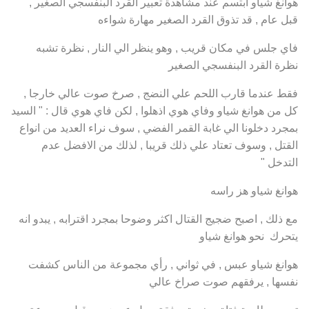
هوانغ شياو ابتسم عند مشاهدة تعبير القرد البنفسجي الصغير ,
قبل عام , قد تذوق القرد الصغير مهارة شواءه
فاي جلس في مكان قريب , وهو ينظر الي النار , نظرة تشبه
نظرة القرد البنفسجي الصغير
فقط عندما قارب اللحم علي النضج , صرخ صوت عالي خارجا ,
كل من هوانغ شياو وفاي هوي اذهلوا , لكن فاي هوي قال : " السيد
بمجرد دخلونا الي غابة القمر الفضي , سوف نراء العديد من انواع
القتل , وسوف تعتاد علي ذلك قريبا , لذلك من الافضل عدم
التدخل "
هوانغ شياو هز راسه
مع ذلك , اصبح ضجيج القتال اكثر وضوحا بمجرد اقترابه , يبدو انه
يتحرك نحو هوانغ شياو
هوانغ شياو عبس , في ثواني , رأي مجموعة من الناس كشفت
نفسها , يرفقهم صوت صراخ عالي