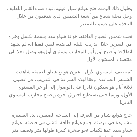
بحلول ذلك الوقت فتح هوانغ شياو عينيه، تبدد ضوء القمر اللطيف
وحل محلة شعاع من أشعة الشمس الذي يتدفقون من خلال
النافذة على جسمه الصغير.
تحت شمس الصباح الدافئه، هوانغ شياو مدد جسمة بكسل وخرج
من السرير. خلال تدريب الليلة الماضية، ليس فقط انه لم يشهد
انطلاقة وأصبح أول أمر المحارب مستوي أول،هو وصل فعلا الي
منتصف المستوي الأول.
"منتصف المستوي الأول". عيون هوانغ شياو العميقة شاهدت
الشمس الصاعدة. وفقا لهذه السرعة في التدريب، في غضون
ثلاثة أيام هو سيكون قادرا على الوصول إلى أواخر المستوي
الأول، وربما حتى يستطيع اختراق آخره ويصبح محارب المستوي
الثاني!
خرج هوانغ شياو من الغرفة إلى الساحة الصغيرة، يده الصغيرة
مشدودة في قبضتة. جمع هوانغ طاقة التشي في قبضته، هوانغ
شياو سدد عدة لكمات نحو صخرة كبيرة طولها متر ونصف متر