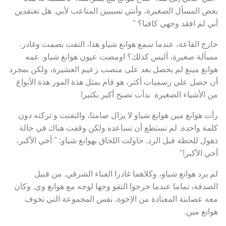
بعض المسأل الصغيرة، وأنتي تسببين المتاعب لأبي. هل تعتقدين
أني لم افقد وجهي كافيا؟ "
خارج القاعة، عندما سمع هوانغ شياو هذا، التفت بصمت وغادر.
مسألة صغيرة، أليس كذلك؟ اومضت عيون هوانغ شياو. عمه
هوانغ مينغ لم يحصل بعد على منصب زعيم العشيرة، ولكن بمجرد
أن حصل علي رسميات أكثر، هو قام بمثل هذة المور هذة الأنواع
من الأشياء الصغيرة بدأت تصبح أكبر بكثير!
رأت هوانغ مين هوانغ شياو لا يزال صامتا، والتفتت و تركته دون
كلمة واحدة. لم تستطع أن تساعده ولكن وقفت هناك في حالة
ذهول للحظة قبل الرد. حاولت اللحاق بهوانغ شياو: " أخي الأكبر،
أخي الأكبر!"
لم يرد هوانغ شياو، وكلاهما غادرا الفناء الشرقي. من قبيل
الصدفة، تماما عندما خرجوا التقو وجها لوجه مع هوانغ وي. وكان
معه عصابتة المعتادة من الإخوة، نفس المجموعة التي تخوف
هوانغ مين.