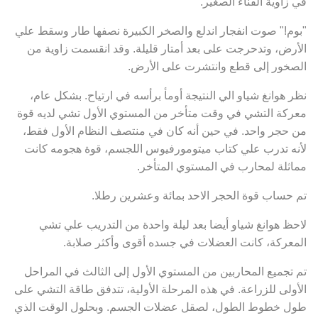
في زاوية الفناء الصغير.
"بوم!" صوت انفجار اندلع والصخر الكبيرة نصفها طار وسقط علي
الأرض، وتدحرجت على بعد أمتار قليلة. وقد انقسمت زاوية من
الصخور إلى قطع وانتشرت على الأرض.
نظر هوانغ شياو الي النتيجة أومأ برأسه في ارتياح. بشكل عام،
معركة التشي في وقت متأخر من المستوي الأول تشي لديه قوة
من حجر واحد. في حين أنه كان في منتصف النظام الأول فقط،
لأنه تدرب علي كتاب ميتومورفيوس اللجسم، قوة هجومه كانت
مماثلة لمحارب في المستوي المتأخر.
تم حساب قوة الحجر الاحد بمائة وعشرين رطلا.
لاحظ هوانغ شياو أيضا بعد ليلة واحدة من التدريب علي تشي
المعركة، كانت العضلات في جسده أقوى وأكثر صلابة.
تم تجميع المحاربين من المستوي الأول إلى الثالث في المراحل
الأولى للزراعة. في هذه المرحلة الأولية، تتدفق طاقة التشي على
طول خطوط الطول، لصقل عضلات الجسم. وبحلول الوقت الذي