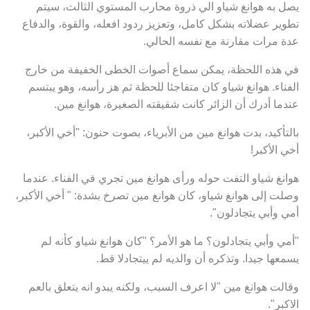
يصل به هوانغ شياو الي ذروة محارب المستوي الثالث، سيتم
تطوير عضلاته بشكل كامل، وتعزيز ردود افعله، والقوة، والدفاع
عدة مرات مقارنة مع نفسه الحالي.
في هذه اللحظة، يمكن سماع أصوات الخطى الخفيفة من خارج
الفناء. هوانغ شياو كان متفاجئا للحظة ثم هز رأسه، وهو يبتسم
عندما أدرك أن الزائر كانت شقيقته الصغيرة، هوانغ مين.
بالتأكيد، بدت هوانغ مين من الأبرياء، بصوت حنون: "أخي الأكبر،
أخي الأكبر!
هوانغ شياو التفت حوله ورأى هوانغ مين تجري في الفناء. عندما
وصلت إلى هوانغ شياو، كان هوانغ مين تصرخ بشدة: " أخي الأكبر،
أمي وأبي يتجادلون".
"أمي وأبي يتجادلون؟ ما هو الأمر؟ "كان هوانغ شياو كأنه لم
يسمعها جيدا. وتذكره أن والديه لم ييتجادلا قط.
وقالت هوانغ مين "لا اعرف السبب، ولكنه يبدو انه يتعلق بالعم
الاكبر".