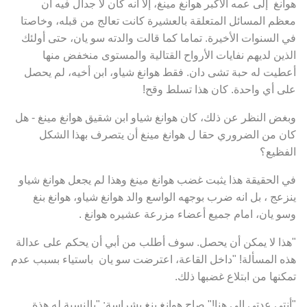
هوانغ إلى عمه الأكبر هوانغ مينغ، إلا أنه كان لا جدال فيه أن
معظم المسائل المتعلقة بالعشيرة كانت تعالج من قبله، وخاصتا
في السنوات الأخيرة. تماما كما قالت والدته سو يان، حتى أولئك
الذين لديهم نفايات الأرواح القتالية والمستوى منخفض منها
أعطيت له حبة تشى دان. فقط هوانغ شياو، ابن أخيه، لم يحصل
على أي واحدة. كان هذا تسلط وقح!
وبغض النظر عن ذلك، كان هوانغ شياو ابن شقيق هوانغ مينغ - هل
كان من الضروري حقا ل هوانغ مينغ أن يتصرف بهذا الشكل
الفظيع؟
في الحقيقة هذا يثبت غضب هوانغ مينغ وهذا لم يجعل هوانغ شياو
ينزعج ، بل انه ضرب بوجهه الواسع والد هوانغ شياو، هوانغ بنغ
وسو يان، امام جميع أعضاء مزرعة عشيره هوانغ .
"هذا لا يمكن أن يحصل. سوف أطلب من أبي أن يحكم على عدالة
هذه المسألة! "داخل القاعة، اعترضت سو يان باستياء بسبب عدم
تمكنها من ابتلاع غضبها ذلك.
"أنتي عدتي إلى هنا!" صاح هوانغ بنغ بشراسة: "بالنسبة له هذة