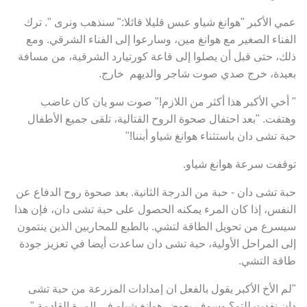
عمي الأكبر "هوانغ شياو عبس قليلا قائلا:" سنذهب ونرى ". ترك
الفناء الصغير مع هوانغ مين، وسارعوا إلى الفناء الشرقي. ومع
ذلك، حتى قبل أن يصلوا إلى قاعة كورتيارد الشرقية، من مسافة
بعيدة، خرج صدي صوت شاجر والديهم خارج.
" أخي الأكبر هذا أكثر من اللازم!" صوت سو يان كان غاضب
وهتفت. "بعد احتفال صحوة الروح القتالية، تلقى جميع الأطفال
حبة تشى دان باستثناء هوانغ شياو أبننا!"
توقفت سرعة هوانغ شياو.
حبة تشى دان - حبة من الدرجة الثانية. بعد صحوة روح الدفاع عن
النفس، إذا كان المرء يمكنه الحصول على حبة تشى دان، فإن هذا
سيسرع من تحويل الطاقة لتشي. بالطبع للمحاربين الذين ينتمون
إلى المراحل الأولية، حبة تشى دان ساعدت أيضا في تعزيز جودة
طاقة التشي.
"لم الأخ الأكبر يقول بالفعل ان إمدادات المزرعة من حبة تشى
دان نفدت للتو؟ وسوف يعوض هوانغ شياو فى المرة القادمة ".