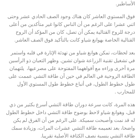
الأساطير.
فوق المستوي العاشر كان هناك وجود الصف الحادي عشر وحتى
اثني عشر! على الرغم من أن الناس كانوا غير متأكدين من أعلى
درجة للروح القتالية يمكن أن تصل، كان من المؤكد أن الروح
القتالية الخاصة بهوانغ شياو كانت بالتأكيد فوق الصف العاشر.
بعد لحظات، تمكن هوانغ شياو من تهدئة الإثارة في قلبه واستمر
في تشغيل تقنية الزراعة شوان تشين. وظهر الثعبان ذو الرأسين
مرة أخرى وراءه مع أفواههما المفتوحة على مصرعيها، يلتهمان
الطاقة الروحية في العالم في حين أن طاقة التشي عممت على
طول خطوط الطول، في أتباع خطوط طول المستوي الأول
للمحارب .
هذه المرة، كانت سرعة دوران طاقة التشي أسرع بكثير من ذي
قبل، وهوانغ شياو لاحظ بوضوح طاقة التشي داخل خطوط الطول
له قد نمت وأصبحت سميكة. على الرغم من أن الفرق لم يكن
واضحا، بعد تعميمه طاقة التشي عشرات المرات، وزيادة سمك
طاقة التشي بنسبة نصف الكثافة الأصلية تقريبا.