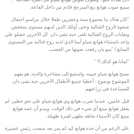
سمع صوت هوانغ بنغ المنزعج قادم من داخل القاعة.
"كان هناك ما مجموع ستة وعشرين طفلا خلال مراسم احتفال
صحوة الروح القتالية وحتى أولئك الذين لديهم مستوى منخفض
ونفايات الروح القتالية تلقى حبة تشى دان. كل الآخرين حصلو علي
واحد باستثناء هوانغ شياو أبننا الذي لديه روح قتالية من المستوي
السابع ! "سو يان رفعت صوتها من الغضب.
"لماذا هو كذلك؟! "
مسح هوانغ شياو جبينه. واستمع إلى مشاجرة والديه، هو يفهم
الموضوع بوضوح - أعطيا جميع الأطفال الآخرين حبة تشى دان
للمساعدة في زراعتهم.
قبل عامين، عندما ضرب هوانغ وي هوانغ شياو علي نحو خطير، لم
يفعل هوانغ مينغ أي شيء في ذلك الوقت. ويبدو أن عمه هوانغ
مينغ كان الأستياء تجاهه يطهي لفترة طويلة.
على الرغم من أن جده هوانغ كيد لم يمر بعد منصب رئيس عشيرة