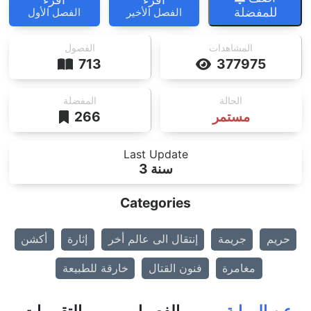
للمفضلة
الفصل الأخير
الفصل الأول
المشاهدات
الفصول
713
377975
الحالة
المفضلة
مستمر
266
Last Update
3 سنة
Categories
حريم
جريمة
إنتقال الى عالم أخر
إثارة
أكشن
مغامرة
فنون القتال
خارقة للطبيعة
عن الرواية
الفصول
التقييمات