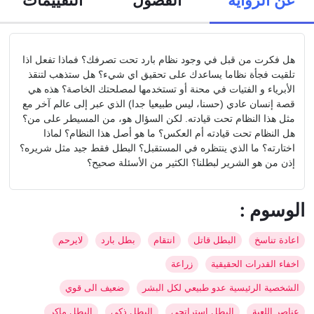
هل فكرت من قبل في وجود نظام بارد تحت تصرفك؟ فماذا تفعل اذا
تلقيت فجأة نظاما يساعدك على تحقيق اي شيء؟ هل ستذهب لتنقذ
الأبرياء و الفتيات في محنة أو تستخدمها لمصلحتك الخاصة؟ هذه هي
قصة إنسان عادي (حسنا، ليس طبيعيا جدا) الذي عبر إلى عالم آخر مع
مثل هذا النظام تحت قيادته. لكن السؤال هو، من المسيطر على من؟
هل النظام تحت قيادته أم العكس؟ ما هو أصل هذا النظام؟ لماذا
اختارته؟ ما الذي ينتظره في المستقبل؟ البطل فقط جيد مثل شريره؟
إذن من هو الشرير لبطلنا؟ الكثير من الأسئلة صحيح؟
: الوسوم
اعادة تناسخ
البطل قاتل
انتقام
بطل بارد
لايرحم
اخفاء القدرات الحقيقية
زراعة
الشخصية الرئيسية عدو طبيعي لكل البشر
ضعيف الى قوي
عناصر اللعبة
البطل استراتجي
البطل ذكي
البطل ماكر