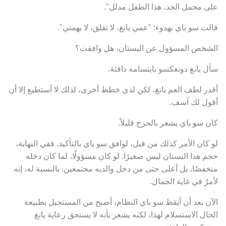
على محمل الجد، هذا الطفل مدلل".
قالت سو باي بهدوء: "عمي يانغ، لا تقلق، لا يهمني".
الشخص المسؤول عن البستان، هل وافقت؟
سأل يانغ دونغكسو بابتسامة دافئة.
أقدر لطف العم يانغ، لكن لدي خطط أخرى، لذلك لا أستطيع إلا أن
أقول لك آسف.
كان سو باي يشعر بالحرج قليلاً.
لو كان الأمر كذلك من قبل، لوافق سو باي بالتأكيد. ففي النهاية،
حجم هذا البستان ليس صغيرًا. لو كان مسؤولًا، لما كان دخله
منخفضًا، بل أعلى حتى من دخل والديه مجتمعين. بالنسبة له، إنه
لأمرٌ في غاية الجمال.
الآن بعد أن أيقظ سو باي النظام، أصبح من المستحيل بطبيعة
الحال الاستسلام لهذا، لكنه يشعر بأنه لا يستحق رعاية يانغ