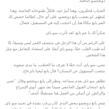
دونغكسو الدافئة.
الشباب مُحفّزون، وهذا أمرٌ جيد، فلكلٍّ طموحاته الخاصة، وهذا
مُتفهّم. لم يغضب يانغ دونغشو، على أي حال، لطالما خصص لك
العم يانغ مكانًا هنا. إن احتجت إليه في المستقبل، فتعالَ.
شكراً لك يا عم يانغ. لقد تأثرت سو باي.
على الرغم من أن هذا الرجل في منتصف العمر ليس وسيمًا، إلا
أنه طيب القلب حقًا، وسو باي أيضًا على استعداد للتعامل مع مثل
هذا الشخص.
تشي، سو باي، أنتَ حقًا لا تعرف ما الخطب، ما مدى صعوبة
منصب المسؤول عن البستان؟ قال يانغ ليجيا بانزعاج.
تظاهر سو باي بعدم سماعه، ونظر إلى يانغ دونغشو وقال: "عمي
يانغ، امتحان القبول الجامعي سيبدأ بعد شهر. أنوي الإسراع
والركض. لن أتمكن من العمل هنا مستقبلًا، آسف".
شعر يانغ دونغشو ببعض الندم. كان يرغب بشدة في تجنيد سو باي.
مع أن هذا الشاب لم يكن قويًا، إلا أنه كان متواضعًا ومخلصًا في