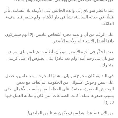
عندما نظر سو باي إلى والده الجالس على الأريكة بلا ابتسامة، تأثر
قليلًا. في حياته السابقة، نشأ في دار للأيتام، ولم يشعر قط بدفء
العائلة.
على الرغم من أن والديه مجرد أشخاص عاديين، إلا أنهم سيتركون
دائمًا أفضل الأشياء له ولأخيه الأصغر.
عندما فكّر في أخيه الأصغر سو يان، أظلمت عينا سو باي. مرض
سو يان في رحم أمه، ولم يعد قادرًا على الجلوس إلا على كرسي
متحرك.
في البداية، كان مخرج سو يان مشابهًا لمخرجه. بعد عامين، حصل
على بيض وحوش عشوائي من الحكومة، ثم تعاقد مع بعض
الوحوش الصغيرة، معتمدًا على الحظ، للقيام بأبسط الأعمال. حتى
بسبب صعوبة عمله، كانت الصناعات التي كان بإمكانه العمل فيها
نادرة!
من الآن فصاعدا، هذا سوف يكون شيئا من الماضي!