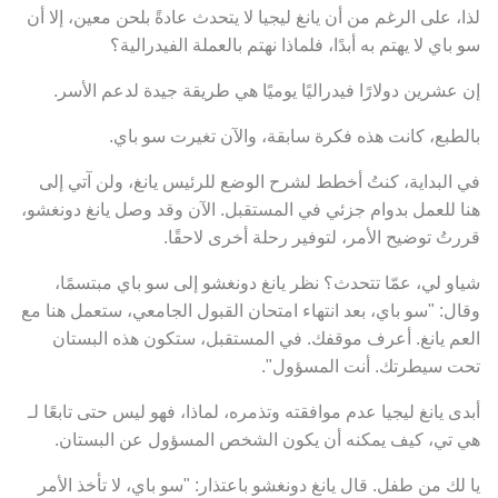
لذا، على الرغم من أن يانغ ليجيا لا يتحدث عادةً بلحن معين، إلا أن
سو باي لا يهتم به أبدًا، فلماذا نهتم بالعملة الفيدرالية؟
إن عشرين دولارًا فيدراليًا يوميًا هي طريقة جيدة لدعم الأسر.
بالطبع، كانت هذه فكرة سابقة، والآن تغيرت سو باي.
في البداية، كنتُ أخطط لشرح الوضع للرئيس يانغ، ولن آتي إلى
هنا للعمل بدوام جزئي في المستقبل. الآن وقد وصل يانغ دونغشو،
قررتُ توضيح الأمر، لتوفير رحلة أخرى لاحقًا.
شياو لي، عمّا تتحدث؟ نظر يانغ دونغشو إلى سو باي مبتسمًا،
وقال: "سو باي، بعد انتهاء امتحان القبول الجامعي، ستعمل هنا مع
العم يانغ. أعرف موقفك. في المستقبل، ستكون هذه البستان
تحت سيطرتك. أنت المسؤول".
أبدى يانغ ليجيا عدم موافقته وتذمره، لماذا، فهو ليس حتى تابعًا لـ
هي تي، كيف يمكنه أن يكون الشخص المسؤول عن البستان.
يا لك من طفل. قال يانغ دونغشو باعتذار: "سو باي، لا تأخذ الأمر