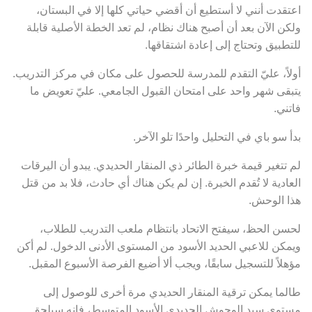
اعتقدت أنني لا أستطيع أن أقضي حياتي كلها إلا في البستان،
ولكن الآن بعد أن أصبح هناك نظام، لم تعد الخطة الأصلية قابلة
للتطبيق وتحتاج إلى إعادة اشتقاقها.
أولاً، عليّ التقدم للمدرسة للحصول على مكان في مركز التدريب.
يتبقى شهر واحد على امتحان القبول الجامعي. عليّ تعويض ما
فاتني.
بدأ سو باي في التحليل واحدًا تلو الآخر.
لم تتغير قيمة خبرة الطائر ذي المنقار الحديدي. يبدو أن اليرقات
العادية لا تُقدم الخبرة. إن لم يكن هناك أي حادث، فلا بد من قتل
هذا الوحش.
لحسن الحظ، سيفتح الاتحاد بانتظام ملعب التدريب للطلاب،
ويمكن للاعبي الحديد الأسود من المستوى الأدنى الدخول. لم أكن
مؤهلاً للتسجيل سابقًا، ويجب ألا أضيع الفرصة الأسبوع المقبل.
طالما يمكن ترقية المنقار الحديدي مرة أخرى للوصول إلى
مستوى سيد الوحوش الحديدي الأسود المتوسط، فإنه سيلحق