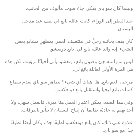
وبينما كان سو باي يفكر، جاء صوت مألوف من الجانب.
عند النظر إلى الوراء، كانت عائلة يانغ لي تقف عند مدخل
البستان.
كان يقف بجانبه رجلٌ في منتصف العمر، بمظهرٍ مشابهٍ بعض
الشيء. إنه والد عائلة يانغ لي، يانغ دونغشو.
ليس من المفاجئ وصول يانغ دونغشو. يأتي أحيانًا لرؤيته، لكن هذه
هي المرة الأولى لعائلة يانغ لي.
مرحبا، العم يانغ. هل هناك أي شيء؟ تظاهر سو باي بعدم سماع
كلمات يانغ ليجيا واستقبل يانغ دونغكسو.
وفي هذا الصدد، يمكن اعتبار العمل هنا ميزة، فالعمل سهل، ولا
أحد يهتم به عادةً، طالما أن إنتاج البستان لا يتأثر باليرقات.
علاوة على ذلك، كان يانغ دونغكسو لطيفًا جدًا، وكان أيضًا لطيفًا
جدًا مع سو باي.