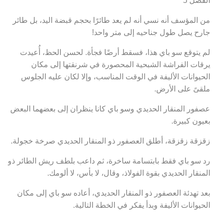
من المؤسف أنه نسي أنه لم يعد طائرًا بحجم قبضة اليد، بل طائر
جارح يصل طول جناحيه إلى متر واحد!
لم يتوقع سو باي هذا، فسقط أرضًا فجأة. لحسن الحظ، أُعيدت
يرقات الفراشة الشبحية المحصورة في شرنقتها إلى مكان
الحيوانات الأليفة في الوقت المناسب، وإلا لكان عليه الجلوس
ملقىً على الأرض.
عصفور المنقار الحديدي وسو باي كانا ينظران إلى بعضهما البعض
بعيون كبيرة.
زقزقة زقزقة، أطلق العصفور ذو المنقار الحديدي صرخة خجولة.
رد سو باي فقط بابتسامة ساخرة، ثم داعب بلطف ريش الطائر ذو
المنقار الحديدي بقوة الفولاذ، وقال، لا بأس، لا ألومك.
بعد تهدئة العصفور ذو المنقار الحديدي، أعاده سو باي إلى مكان
الحيوانات الأليفة وبدأ يفكر في الخطة التالية.