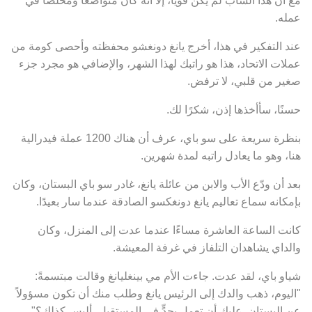
عمله.
عند التفكير في هذا، أخرج يانغ دونغشو محفظته وأحصى كومة من
عملات الاتحاد، هذا هو راتبك لهذا الشهر، والإضافي هو مجرد جزء
صغير من قلبي، لا ترفض.
حسنًا، سأأخذها إذن، شكرًا لك.
بنظرة سريعة على سو باي، عرف أن هناك 1200 عملة فيدرالية
هنا، وهو ما يعادل راتبه لمدة شهرين.
بعد أن ودّع الأب والابن من عائلة يانغ، غادر سو باي البستان، وكان
بإمكانه سماع تعاليم يانغ دونغكسو الصادقة عندما سار بعيدًا.
كانت الساعة العاشرة مساءًا عندما عدت إلى المنزل، وكان
والداي يشاهدان التلفاز في غرفة المعيشة.
شياو باي، لقد عدت. جاءت الأم مي بينغليانغ وقالت مبتسمةً:
"اليوم، ذهب والدك إلى الرئيس يانغ وطلب منك أن تكون مسؤولاً
عن البستان. عليك أن تعمل بجدٍّ في المستقبل، أليس كذلك؟"