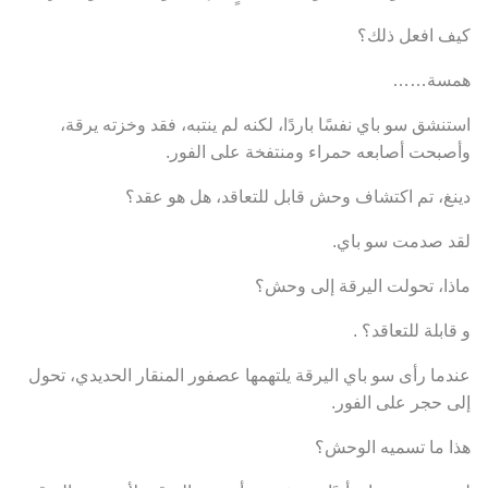
كيف افعل ذلك؟
همسة……
استنشق سو باي نفسًا باردًا، لكنه لم ينتبه، فقد وخزته يرقة،
وأصبحت أصابعه حمراء ومنتفخة على الفور.
دينغ، تم اكتشاف وحش قابل للتعاقد، هل هو عقد؟
لقد صدمت سو باي.
ماذا، تحولت اليرقة إلى وحش؟
و قابلة للتعاقد؟ .
عندما رأى سو باي اليرقة يلتهمها عصفور المنقار الحديدي، تحول
إلى حجر على الفور.
هذا ما تسميه الوحش؟