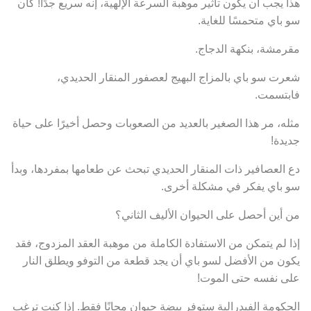
هذا يجب أن يكون تأثير موهبة السرعة الإلهية، إنه سريع جدًا! كان
سو باي متحمسًا للغاية.
مقرمشة، بنكهة الدجاج.
شعرت سو باي بالمزاج البهيج لعصفور المنقار الحديدي،
فابتسمت.
مثله، مر هذا الصغير بالعديد من الصعوبات وحصل أخيرًا على حياة
جديدة!
دع العصافير ذات المنقار الحديدي تبحث عن طعامها بمفردها، وبدأ
سو باي يفكر في مشكلة أخرى.
من أين أحصل على الحيوان الأليف الثاني؟
إذا لم يتمكن من الاستفادة الكاملة من موهبة العقد المزدوج، فقد
يكون من الأفضل لسو باي أن يجد قطعة من التوفو ويطلق النار
على نفسه حتى الموت!
الحكومة الفيدرالية ستوفر بيضة حيوان مجانًا فقط. إذا كنت ترغب