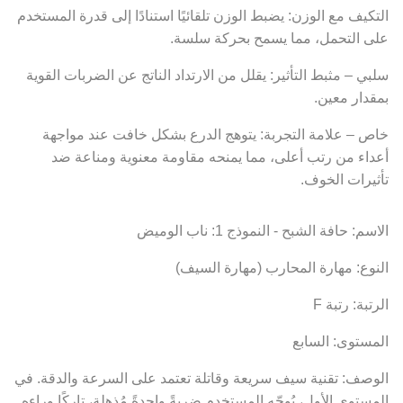
التكيف مع الوزن: يضبط الوزن تلقائيًا استنادًا إلى قدرة المستخدم
على التحمل، مما يسمح بحركة سلسة.
سلبي – مثبط التأثير: يقلل من الارتداد الناتج عن الضربات القوية
بمقدار معين.
خاص – علامة التجربة: يتوهج الدرع بشكل خافت عند مواجهة
أعداء من رتب أعلى، مما يمنحه مقاومة معنوية ومناعة ضد
تأثيرات الخوف.
الاسم: حافة الشبح - النموذج 1: ناب الوميض
النوع: مهارة المحارب (مهارة السيف)
الرتبة: رتبة F
المستوى: السابع
الوصف: تقنية سيف سريعة وقاتلة تعتمد على السرعة والدقة. في
المستوى الأول، يُوجّه المستخدم ضربةً واحدةً مُذهلة، تاركًا وراءه