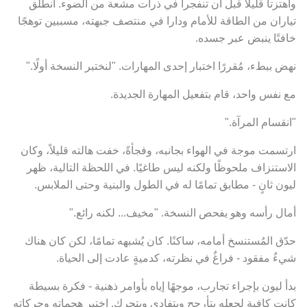
واهتزتا قليلاً قبل أن تنفجرا في ذرات مشعة من الضوء. انطلق
تياران من الطاقة للأمام ودارا في منتصف جبهته، مسببين توهجًا
خافتًا ينبض عبر جسده.
نهض ببطء، مُقررًا اختبار إحدى المهارات. "لنختبر النسخة أولًا."
مع نفس واحد، قام بتفعيل المهارة الجديدة.
"انقسام المرآة."
ارتسمت موجة في الهواء بجانبه، وفجأةً، خفت هالته قليلاً، وكان
الاستنزاف ملحوظًا ولكنه ليس طاغيًا. في اللحظة التالية، ظهر
ليون ثانٍ - مطابق تمامًا له في الطول والبنية وحتى الملابس.
أمال رأسه وهو يفحص النسخة. "مخيف... لكنه رائع."
حدّق المُستنسخ أمامه، ساكنًا. كان يُشبهه تمامًا، لكن كان هناك
شيءٌ مفقود - فراغٌ في نظرته، كدميةٍ عادت إلى الحياة.
بدأ ليون بإجراء تجارب، موجهًا إياه بأوامر ذهنية - فكرة بسيطة
كانت كافية لجعله يتأرجح ويتفادى ويتحرك. اختبر هجماته وحركاته