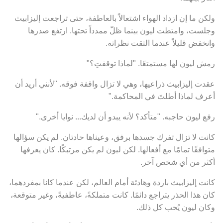
ولكن ما إن ازداد الهواء اشتعالاً بالعاطفة، حتى تراجعت إليزابيث
وجلست، وامتطت ليون بينما ظلّ ممدداً تحتها. ارتفع صدرها
وانخفض قليلاً عندما التقت نظراته.
رمش ليون لها مستمتعًا. "لماذا توقفتِ؟"
عقدت إليزابيث ذراعيها، وهي لا تزال واقفة فوقه. "لأنني أريد أن
أعرف لماذا أطلتَ في المحاكمة."
رفع ليون حاجبه. "متأكد؟ لأنه يبدو أن لديك... نوايا أخرى."
كانت لا تزال تفرك جسدها برفق، وعيناها حادتان. لم يكن سؤالها
متوافقًا تمامًا مع أفعالها. لكن ليون لم يكن مرتبكًا. كان يعرفها
أكثر من أي شخص آخر.
كانت إليزابيث باردة وهادئة أمام العالم، لكن عندما كانا بمفردهما،
كان هذا الحذر يتراجع دائمًا. كانت متملكةً، عاطفيةً، وغير متوقعة،
وكان ليون يُحب كل ذلك.