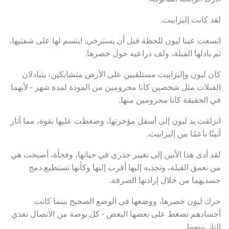
لقد كانت إليزابيث.
اتسعت عينا ليون للحظة قبل أن يسترخي. ابتسم لها على شفتيها،
ثم بادلها القبلة، ولف ذراعيه حول خصرها.
كان ليون وإليزابيث مستلقيين على الأرض متشابكين، يتبادلان
القبلات مثل شخصين كانا محرومين من المودة لمدة شهر - لأنهما
في الحقيقة كانا محرومين منها.
انزلقت يد ليون إلى أسفل مؤخرتها، وضغطت عليها بقوة، مما أثار
أنينًا ناعمًا من إليزابيث.
لقد أدى هذا الأنين إلى تغيير جذري في حياتها، وفجأة، أصبحت هي
من تعمق القبلة، وتجذبه إليها أقرب إليها وكأنها تستطيع دمج
جسديهما من خلال إرادتها الصرفة.
حرك ليون خصرها، ووضعها في الوضع الصحيح بينما كانت
أجسادهم تضغط على بعضها البعض - كل بوصة من الاتصال تغذي
النار بينهما.