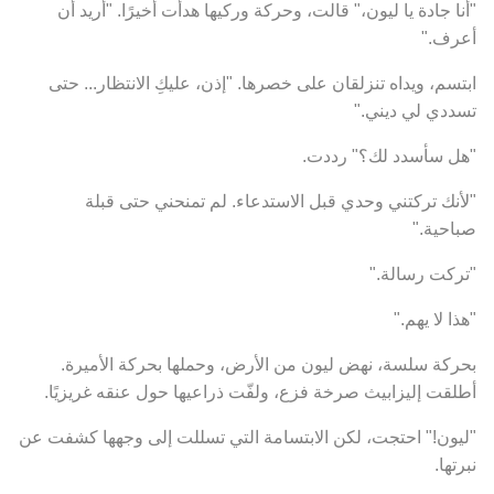
"أنا جادة يا ليون،" قالت، وحركة وركيها هدأت أخيرًا. "أريد أن
أعرف."
ابتسم، ويداه تنزلقان على خصرها. "إذن، عليكِ الانتظار... حتى
تسددي لي ديني."
"هل سأسدد لك؟" رددت.
"لأنك تركتني وحدي قبل الاستدعاء. لم تمنحني حتى قبلة
صباحية."
"تركت رسالة."
"هذا لا يهم."
بحركة سلسة، نهض ليون من الأرض، وحملها بحركة الأميرة.
أطلقت إليزابيث صرخة فزع، ولفّت ذراعيها حول عنقه غريزيًا.
"ليون!" احتجت، لكن الابتسامة التي تسللت إلى وجهها كشفت عن
نبرتها.