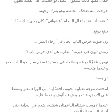
حقًا... لكنها كانت ستكون أفضل لو حصلت على نقطة تطور."
خرجت منه ضحكة محبطة وهو يفرك وجهه.
"أعتقد أنه عندما قال النظام "عشوائي"، كان يعني ذلك حقًا..."
دينغ دونغ.
رن صوت جرس الباب الحاد في أرجاء المنزل.
رمش ليون في حيرة. "انتظر... هل لدي جرس باب؟"
نهض، مُخزِّنًا درعه وسلاحه في مستودعه، ثم سار نحو الباب بحذر.
وعندما فتحه—
"واه—"
اندفعت موجة ضبابية نحوه، دافعةً إياه إلى الوراء. تعثر وسقط
على الأرض، فشعر بدفء مألوف يضغط عليه.
عندما لامست شفتاه الناعمتان شفتيه، صُدم في البداية حتى
أدرك الرائحة المألوفة.