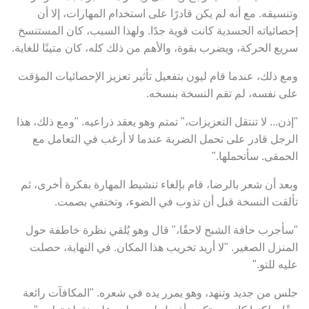
وتنسيقه. مع أنه لم يكن قادرًا على استخدام المهارات، إلا أن
إحصائياته الجسدية كانت قوية جدًا. ولهذا السبب، كان المستنسخ
سريع الحركة، ويضرب بقوة، والأهم من ذلك كله، كان متينًا للغاية.
ومع ذلك، عندما قام ليون بتفعيل تأثير تعزيز الإحصائيات المؤقت
على نفسه، لم تقم النسخة بنسخه.
"إذن... لا تنتقل التعزيزات،" تمتم وهو يعقد ذراعيه. "ومع ذلك، هذا
الرجل قادر على تحمل الضربة عندما لا أرغب في التعامل مع
الحمقى. سأتحملها."
وبعد أن شعر بالرضا، قام بإلغاء تنشيط المهارة بفكرة أخرى، ثم
تألقت النسخة قبل أن تذوب في الضوء، وتختفي بصمت.
"سأجرب حافة الشبح لاحقًا،" قال وهو يُلقي نظرة خاطفة حول
المنزل الصغير. "لا أريد تخريب هذا المكان. في النهاية، حصلت
عليه للتو."
جلس من جديد وتنهد، وهو يمرر يده في شعره. "المكافآت رائعة