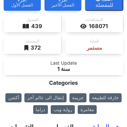
للمفضلة
الفصل الأخير
الفصل الأول
المشاهدات
الفصول
439
168071
الحالة
المفضلة
مستمر
372
Last Update
1 سنة
Categories
خارقة للطبيعة
جريمة
إنتقال الى عالم أخر
أكشن
مغامرة
رواية ويب
دراما
عن الرواية
الفصول
التقييمات