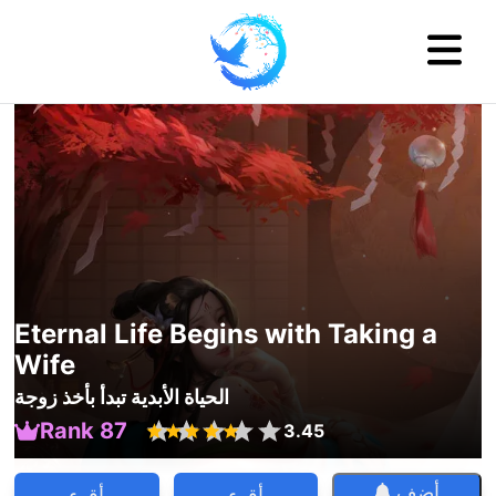
Eternal Life Begins with Taking a
Wife
الحياة الأبدية تبدأ بأخذ زوجة
Rank 87
3.45
أضف
أقرء
أقرء