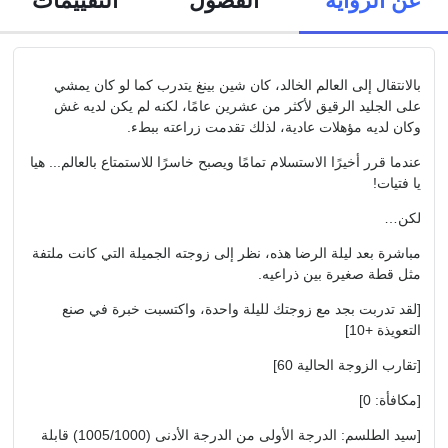
بالانتقال إلى العالم الخالد، كان شين بينغ يتدرب كما لو كان يمشي
على الجليد الرقيق لأكثر من عشرين عامًا، لكنه لم يكن لديه غش
وكان لديه مؤهلات عادية، لذلك تقدمت زراعته ببطء.
عندما قرر أخيرًا الاستسلام تمامًا ويصبح خاسرًا للاستمتاع بالعالم... هيا
يا فتيات!
لكن…
مباشرة بعد ليلة الرضا هذه، نظر إلى زوجته الجميلة التي كانت ملتفة
مثل قطة صغيرة بين ذراعيه.
[لقد تدربت بجد مع زوجتك لليلة واحدة، واكتسبت خبرة في صنع
التعويذة +10]
[تقارب الزوجة الحالية 60]
[مكافأة: 0]
[سيد الطلسم: الدرجة الأولى من الدرجة الأدنى (1005/1000) قابلة