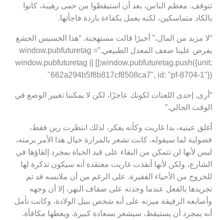
تتوقف. معظم الناس، بعد أن استيقظوا من حمى رهيبة، كانوا
بالكاد متماسكين، لكنه يعمل بكفاءة باردة فاجأتها.
“لا مزيد من المال،” أخيرًا قالت مستهجنة. “هذا الخسيس الجشع
يفرض علينا ضعف المعدل الطبيعي.”window.pubfuturetag =
window.pubfuturetag || [];window.pubfuturetag.push({unit:
"662a294b5f8b817cf8508ca7", id: "pf-8704-1"})
“أرى. إحدى اللعنات لكونك عاجزًا، لكن لا يمكننا تغيير الوضع في
الوقت الحالي.”
أغلق عينيه، بدا غاريت وكأنه يفكر، لذلك انتظرت رين فقط،
فضولية لما سيقوله. كانت تشعر بالمرارة حيال هذا الأمر برمته،
ليس لأنها لن تتمكن من البقاء على قيد الحياة بمجرد إلقاؤها في
الشارع، ولكن لأنها أنقذت غاريت معتقدة أنه سيكون تذكرة لها
للخروج من الأحياء الفقيرة. على الرغم من أن ملابسه قد تم
تجريدها بالفعل عندما وجدته على ضفاف النهر، إلا أن وجهه
وأصابعه الرقيقة ميزته على أنه شخص نبيل الولادة، وكانت تأمل
أنه بمجرد أن يستيقظ، سيشعر بسعادة كبيرة. ويعطها مكافأة.