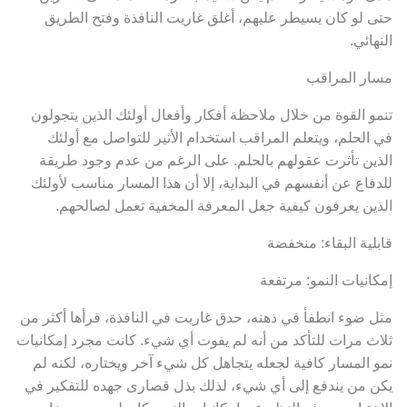
حتى لو كان يسيطر عليهم، أغلق غاريت النافذة وفتح الطريق
النهائي.
مسار المراقب
تنمو القوة من خلال ملاحظة أفكار وأفعال أولئك الذين يتجولون
في الحلم، ويتعلم المراقب استخدام الأثير للتواصل مع أولئك
الذين تأثرت عقولهم بالحلم. على الرغم من عدم وجود طريقة
للدفاع عن أنفسهم في البداية، إلا أن هذا المسار مناسب لأولئك
الذين يعرفون كيفية جعل المعرفة المخفية تعمل لصالحهم.
قابلية البقاء: منخفضة
إمكانيات النمو: مرتفعة
مثل ضوء انطفأ في ذهنه، حدق غاريت في النافذة، قرأها أكثر من
ثلاث مرات للتأكد من أنه لم يفوت أي شيء. كانت مجرد إمكانيات
نمو المسار كافية لجعله يتجاهل كل شيء آخر ويختاره، لكنه لم
يكن من يندفع إلى أي شيء، لذلك بذل قصارى جهده للتفكير في