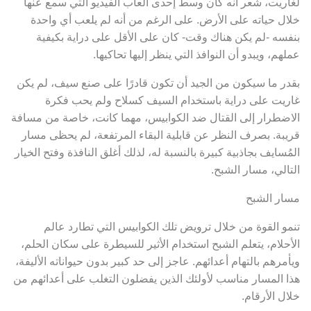
لغاريت، شعر أنه كان وسط إحدى ألعاب الفيديو التي سمع عنها
خلال حياته على الأرض. على الرغم من أنه لم يلعب أي واحدة
بنفسه -لم يكن هناك وقت- كان على الأقل على دراية بكيفية
عملهم، ويبدو أن النوافذ التي ينظر إليها تحاكيها.
بقدر ما سيكون من الجيد أن تكون قادرًا على صنع سيف، لم يكن
غاريت على دراية باستخدام السيف كسلاح ولم يحب فكرة
الاضطرار إلى القتال ضد الكوابيس، مهما كانت، خاصة من مسافة
قريبة. بصرف النظر عن قابلية البقاء المرتفعة، لم يحظى مسار
المُسايف بجاذبية كبيرة بالنسبة له، لذلك أغلق النافذة وفتح الخيار
التالي، مسار الشبح.
مسار الشبح
تنمو القوة من خلال ترويض تلك الكوابيس التي تطارد عالم
الأحلام، يتعلم الشبح استخدام الأثير للسيطرة على سكان الحلم،
ويأمرهم بالتهام أعدائهم. عاجز إلى حد كبير بدون حيواناته الأليفة،
هذا المسار مناسب لأولئك الذين يفضلون التغلب على أعدائهم من
خلال الأرقام.