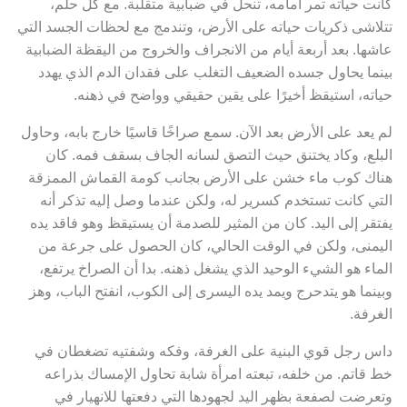
كانت حياته تمر أمامه، تنحل في ضبابية متقلبة. مع كل حلم،
تتلاشى ذكريات حياته على الأرض، وتندمج مع لحظات الجسد التي
عاشها. بعد أربعة أيام من الانجراف والخروج من اليقظة الضبابية
بينما يحاول جسده الضعيف التغلب على فقدان الدم الذي يهدد
حياته، استيقظ أخيرًا على يقين حقيقي وواضح في ذهنه.
لم يعد على الأرض بعد الآن. سمع صراخًا قاسيًا خارج بابه، وحاول
البلع، وكاد يختنق حيث التصق لسانه الجاف بسقف فمه. كان
هناك كوب ماء خشن على الأرض بجانب كومة القماش الممزقة
التي كانت تستخدم كسرير له، ولكن عندما وصل إليه تذكر أنه
يفتقر إلى اليد. كان من المثير للصدمة أن يستيقظ وهو فاقد يده
اليمنى، ولكن في الوقت الحالي، كان الحصول على جرعة من
الماء هو الشيء الوحيد الذي يشغل ذهنه. بدا أن الصراخ يرتفع،
وبينما هو يتدحرج ويمد يده اليسرى إلى الكوب، انفتح الباب، وهز
الغرفة.
داس رجل قوي البنية على الغرفة، وفكه وشفتيه تضغطان في
خط قاتم. من خلفه، تبعته امرأة شابة تحاول الإمساك بذراعه
وتعرضت لصفعة بظهر اليد لجهودها التي دفعتها للانهيار في