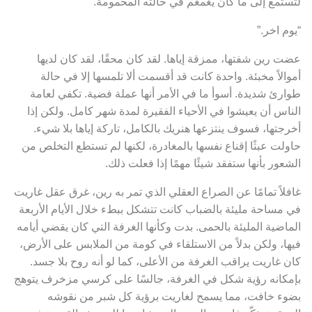
لتستمع إلى ما كان يغمغم في حالته المحمومة.
“يوم اخر.”
عضت رين شفتها، ممزقة إياها. لقد كان محقًا، لقد كان لديها
أموالاً مخبئة. واحدة كانت قد أقسمت ألا تلمسها إلا في حالة
طوارئ شديدة. أسوأ ما في الأمر أنها عملة فضية. تكفي لعامة
الناس أن يعيشوا في الأحياء الفقيرة لمدة شهر كامل. ولكن إذا
أخرجتها، فسوف ينتزعها هنريك بالكامل، تاركة إياها بلا شيء.
حاولت عبثًا إقناع نفسها بالمغادرة، لكنها لم تستطع التخلص من
الشعور بأنها ستفقد شيئًا مهمًا إذا فعلت ذلك.
غافلاً تمامًا عن الصراع العقلي الذي تمر به رين، غرق عقل غاريت
في مساحة مليئة بالضباب كانت تتشكل ببطء خلال الأيام الأربعة
الماضية المليئة بالحمى. بدت وكأنها الغرفة التي كان يقضي أيامه
فيها، ولكن بدلاً من الاستلقاء في كومة من الملابس على الأرض،
كان غاريت يراقب الغرفة من الأعلى، كما لو أنه روح بلا جسد.
بإمكانه رؤية شكل في الغرفة، جالسًا على كرسي مزخرف يتوهج
بضوء خافت، مما يسمح لغاريت برؤية كل شبر من نقوشه