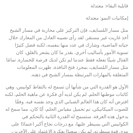
قابلية البقاء: معتدلة
إمكانيات النمو: معتدلة
مثل مسار المُسايف، فإن التركيز على محاربة في مسار الشبح
أخذ غاريت غير مستقر. لقد رأى نصيبه العادل من المعارك خلال
حياته الماضية، وشارك في عدد منها بنفسه، لكنه فضل كثيرًا
تسوية الأمور بأساليب أخرى. بقدر ما كان يشعر بالقلق، كان
القتال شيئًا تفعله فقط عندما لم تكن لديك فرصة للخسارة. تمامًا
مثل مسار المُسايف، بمجرد فتح النافذة، ظهرت المعلومات
المتعلقة بالمهارات المرتبطة بمسار الشبح في ذهنه.
الأول هو القدرة التي من شأنها أن تسمح له بالتقاط كوابيس، وهي
كائنات موطنها الحلم. لم يكن لديه أي فكرة عن ماهية الحلم، لكنه
افترض أنه كان هذا العالم الضبابي الذي وجد نفسه فيه. وفقًا
للصوت الميكانيكي، تم تحميل مقياس الحلم، أيًا كان، مما سمح له
بدخول هذه الغرفة. ستسمح له القدرة الثانية بالتحكم في
الكوابيس التي يسيطر عليها، مع درجات نجاح أكبر اعتمادًا على
مدى قوة سيطرته. لم يكن سعيدًا بفكرة الاعتماد على الآخرين،