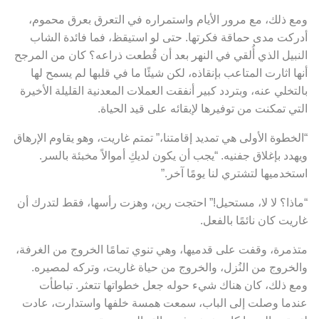
ومع ذلك، مع مرور الأيام واستمراره في التعرق بعرق محموم،
أدركت مدى حماقة فكرتها. حتى لو استيقظ، فما فائدة الشاب
النبيل الذي أُلقي في النهر بعد أن قُطعت ذراعه؟ كان من المرجح
أنها اثارت المتاعب بإنقاذه، لكن شيئًا ما في قلبها لم يسمح لها
بالتخلي عنه، وبتردد كبير أنفقت العملات المعدنية القليلة الأخيرة
التي تمكنت من توفيرها لإبقائه على قيد الحياة.
“الخطوة الأولى هي تمديد إقامتنا،” تمتم غاريت، وهو يقاوم الإرهاق
ويهدد بإغلاق جفنيه. “يجب أن يكون لديكِ أموالاً مخبئة بالسر.
استخدميها لتشتري لنا يومًا آخر.”
“ماذا؟ لا لا، مستحيل!” احتجت رين، وهزت رأسها، فقط لتدرك أن
غاريت كان نائمًا بالفعل.
متذمرة، وقفت على قدميها، وهي تنوي تمامًا الخروج من الغرفة،
والخروج من النُزل، والخروج من حياة غاريت، وتركه لمصيره.
ومع ذلك، كان هناك شيء حوله جعل خطواتها تتعثر. تباطأت
عندما وصلت إلى الباب، سمعت همسة خلفها واستدارت، عادت