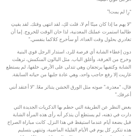
“رِ! لم يمت!”
“لا يهم ما إذا كان ميتًا أم لا، قلت لكِ، لقد انتهى وقتك. لقد بقيتِ
طالما استمرت عملتك المعدنية، لذا حان الوقت للخروج. إما أن
تغادري بحلول وقت الغداء، أو سأخرج كلاكما بنفسي.”
دون إعطاء الشابة أي فرصة للرد، استدار الرجل قوي البنية
وخرج من الغرفة، وأغلق الباب. مثل البالون المنكمش، ترهلت
الشابة وكتفيها يرتجفان وهي تتدلى على الأرض. خلفها، لم يستطع
غاريت إلا رفع حاجب واحد، وهي عادة جلبها من حياته السابقة.
قال، “معذرة،” صوته مثل الورق الخشن يتناثر معًا. “لا أعتقد أنني
أعرفك.”
بغض النظر عن الطريقة التي حطم بها الذكريات الجديدة التي
دارت في ذهنه، لم يستطع أن يتذكر أنه رأى هذه المرأة الشابة
قبل بضعة أيام عندما استيقظ في هذا النزل. كانت مباراة الصراخ
هذه تتكرر كل يوم في الأيام القليلة الماضية، وتنتهي بتسليم