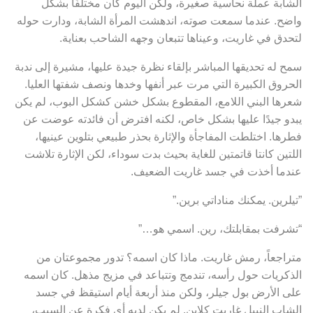
الشابة عملة نحاسية صغيرة، ولكن اليوم كان مختلفًا بشكل
واضح. عندما سمعت صوته، اندهشت المرأة الشابة، ودارت حوله
لتحدق في غاريت، وعيناها تتبعان وجهه الشاحب بعناية.
سمح له تحديقها المباشر بإلقاء نظرة جيدة عليها، مشيرة إلى ندبة
الحروق الكبيرة التي مرت عبر أنفها وخدها ونصف شفتها العليا.
شعرها البني اللامع، المقطوع بشكل خشن كشكل البوب، لم يكن
يبدو جيدًا عليها بشكل خاص، لكنه افترض أن فائدته عوضت عن
فطرها. اختلطت المفاجأة والإثارة بحذر طبيعي بتلوين عينيها،
اللتين كانتا قاتمتين للغاية بحيث بدت سوداء، لكن الإثارة تلاشت
عندما أخذت في جسد غاريت الضعيف.
”تيلرين. يمكنك مناداتي برين.”
“تشرفت بمقابلتك، رين. اسمي هو…”
متراجعاً، رمش غاريت. ماذا كان اسمه؟ تدور مجموعتان من
الذكريات حول رأسه، تندمج وتتباعد في مزيج مذهل. كان اسمه
على الأرض بول جيلر، ولكن منذ أربعة أيام استيقظ في جسد
الشاب النبيل غاريت كلاين. لم يكن لديه أي فكرة عن السبب،