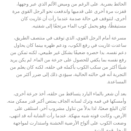
الحائط بضربة. على الرغم من وميض الألم الذي عبر وجهها،
قفزت مرة أخرى على قدميها واندفعت نحو الرجل القوي مرة
أخرى، لتتوقف في حالة صدمة عندما رأت أن غاريت كان
مستيقظًا، وهو يحمل كوب الماء مرتجفًا إلى شفتيه.
مسرعة أمام الرجل القوي، الذي توقف في منتصف الطريق،
ساعدت غاريت في رفع الكوب، ودعم ظهره بينما كان يحاول
دعم نفسه. بدا خصره ضعيفًا بشكل غير طبيعي، لكنه تمكن من
رفع نفسه بما يكفي للحصول على جرعة من الماء. لم يكن يريد
شيئًا أكثر من سكب الكوب بأكمله في حلقه، لكنه كان يعلم من
التجربة أنه في حالته الحالية، سيؤدي ذلك إلى ضرر أكثر من
المساعدة.
بعد أن شعر بالماء البارد يتساقط من حلقه، أخذ جرعة أخرى،
وأمسكها في فمه وترك لسانه الجاف يمتص أكبر قدر ممكن منه.
كان البلع صعبًا، لذا بدلاً من تناول مشروب آخر، استلقى على
الأرض، وكانت قوته شبه منهكة. عندما رأت الشابة أنه قد انتهى،
وضعت الكوب على ألواح الأرضية الخشنة واستدارت لمواجهة
الرجل قوي البنية.