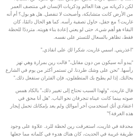
لكن ذكرياته من هذا العالم وذكريات الإنسان في منتصف العمر
من الأرض كانت متشابكة، وأصبحت لا تنفصل. هل هو بول؟ أم أنه
غاريت؟ مع جفل، حاول تصفية رأسه. كما هو الحال دائمًا، كان
البقاء هو أهم شيء، حتى لو يعني إعادة بناء هويته. مترددًا للحظة
فقط، تظاهر بالسعال للتستر على نفسه.
“اعذريني. اسمي غاريت. شكرا لكِ على انقاذي.”
“يبدو أنه سيكون من دون مقابل،” قالت رين بمرارة وهي تهز
رأسها. “نحن على وشك طردنا. لن تستمر أكثر من يوم في الشارع
بحالتك. إذا لم يطيح بك المتطفلون، فإن الفئران ستفعل ذلك.”
قال غاريت، “ولهذا السبب نحتاج إلى تغيير ذلك،” بالكاد همس
صوته بينما كانت عيناه تنجرفان نحو الباب. “هل أنا محق في
اعتقادي أنكِ استخدمتِ آخر أموالكِ ولم يعد بإمكانك تحمل إيجار
هذه الغرفة؟”
محدقة في غاريت، استغرقت رين لحظة للرد. علاوة على وجود
طريقة غريبة في الحديث، كان هناك هدوء في كلماته مما جعلها