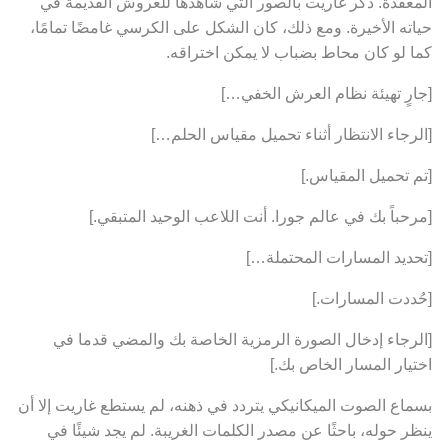
المعقدة. ذكّر غاريت بالصور التي شاهدها للعروش القديمة في
حياته الأخيرة. ومع ذلك، كان الشكل على الكرسي غامضًا تمامًا،
كما لو كان محاط بضباب لا يمكن اختراقه.
[جارٍ تهيئة نظام العرش الخفي…]
[الرجاء الانتظار أثناء تحميل مقياس الحلم…]
[تم تحميل المقياس.]
[مرحباً بك في عالم جورا. أنت اللاعب الوحيد المتبقي.]
[تحديد المسارات المحتملة…]
[حُددت المسارات.]
[الرجاء إدخال الصورة الرمزية الخاصة بك والمضي قدما في
اختيار المسار الخاص بك.]
بسماع الصوت الميكانيكي يتردد في ذهنه، لم يستطع غاريت إلا أن
ينظر حوله، باحثًا عن مصدر الكلمات الغريبة. لم يجد شيئًا في