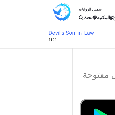
شمس الروايات
المكتبة
بحث
Devil's Son-in-Law
1121
 مفتوحة