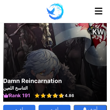
Damn Reincarnation
التناسخ اللعين
Rank 191
4.86
أضف
أقرء
أقرء