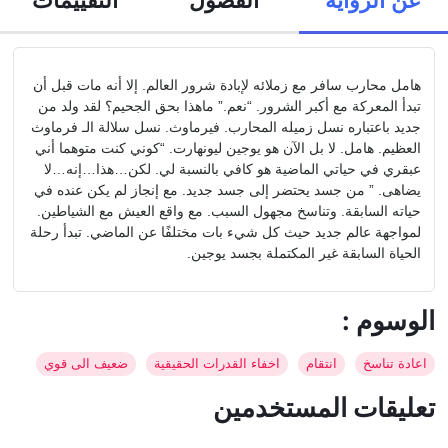
هامل محارب سافر مع زملائه لإبادة شرور العالم. إلا أنه مات قبل أن
تبدأ المعركة مع أكبر الشرور. “نعم.” ماهذا بحق الجحيم؟ لقد ولد من
جديد باعتباره نسل زميله المحارب. فيرماوث. نسل سلالة الـ فرماوث
العظيم. هامل. لا بل الآن هو يوجين ليونهارت. “كوني كنت متوهما أني
عبقري في حياتي الماضية هو كافي بالنسبة لي. لكن…هذا…إنه…لا
يضاهى. ” من جسد يحتضر إلى جسد جديد. مع إنجاز لم يكن عنده في
حياته السابقة. وتناسخ مجهول السبب. مع واقع العيش مع الشياطين.
لمواجهة عالم جديد حيث كل شيء بات مختلفًا عن الماضي. تبدأ رحلة
الحياة السابقة غير المكتملة بجسد يوجين.
: الوسوم
اعادة تناسخ
انتقام
اخفاء القدرات الحقيقية
ضعيف الى قوي
تعليقات المستخدمين