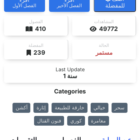
للمفضلة
الفصل الأخير
الفصل الأول
المشاهدات
الفصول
410
49772
الحالة
المفضلة
مستمر
239
Last Update
1 سنة
Categories
سحر
خيالي
خارقة للطبيعة
إثارة
أكشن
مغامرة
كوري
فنون القتال
عن الرواية
الفصول
التقييمات