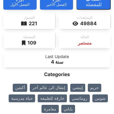
للمفضلة
الفصل الأخير
الفصل الأول
المشاهدات
الفصول
221
49884
الحالة
المفضلة
مستمر
109
Last Update
4 سنة
Categories
حريم
إيتشي
إنتقال الى عالم أخر
أكشن
شونين
رومانسي
خارقة للطبيعة
حياة مدرسية
ياباني
مغامرة