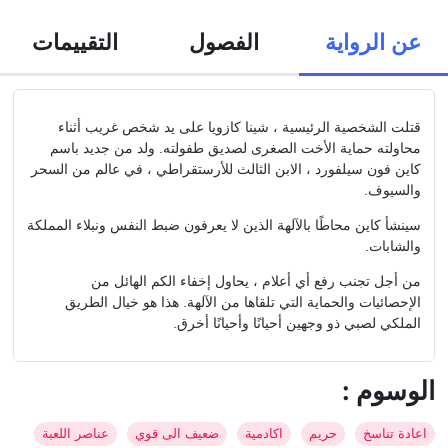
عن الرواية
الفصول
التقييمات
قتلت الشخصية الرئيسية ، شينا كازويا على يد شخص غريب أثناء
محاولته حماية الأخت الصغرى لصديق طفولته. ولد من جديد باسم
كاين فون سيلفورد ، الابن الثالث للأرستقراطي ، في عالم من السحر
والسيوف.
سينشأ كاين محاطًا بالآلهة الذين لا يعرفون ضبط النفس ونبلاء المملكة
والشابات.
من أجل تجنب رفع أي أعلام ، يحاول إخفاء الكم الهائل من
الإحصائيات والحماية التي تلقاها من الآلهة. هذا هو خيال الطريق
الملكي لصبي ذو وجهين أحيانًا وأحيانًا أخرق.
: الوسوم
اعادة تناسخ
حريم
اكادمية
ضعيف الى قوي
عناصر اللعبة